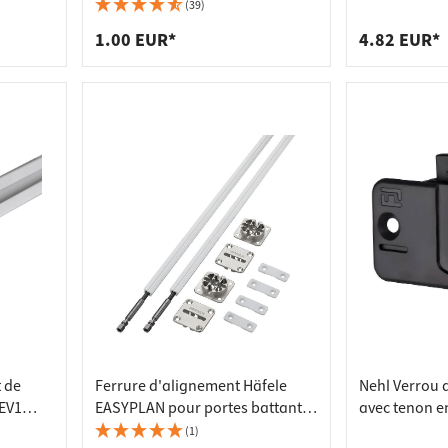
 pour plans de travail
 prises
charge 15 kg 25122
20 kg
(39)
de tablettes
es
1.00 EUR*
4.82 EUR*
t de
Ferrure d'alignement Häfele
Nehl Verrou 
EV1
EASYPLAN pour portes battantes
avec tenon e
g
et coulissantes jusqu'à 2250 mm
Capacité de 
(1)