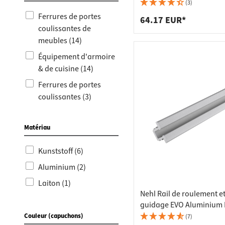
Raccords
Bâtis de
jusqu'à 20 kg
(3)
Ferrures de portes
Taquets 
Poubell
64.17 EUR*
coulissantes de
Tiroirs
meubles (14)
Équipement d'armoire
& de cuisine (14)
Ferrures de portes
coulissantes (3)
Quincaillerie de porte
(3)
Matériau
Nouveautés produits
Kunststoff (6)
(1)
Aluminium (2)
Laiton (1)
Nehl Rail de roulement e
guidage EVO Aluminium 
Capacité de charge 20 k
Couleur (capuchons)
(7)