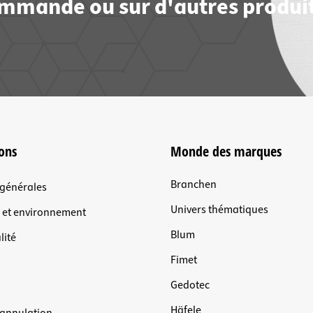
commande ou sur d'autres produit
ons
Monde des marques
Branchen
 générales
Univers thématiques
n et environnement
Blum
lité
Fimet
Gedotec
Häfele