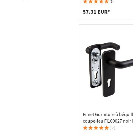
Raccords
Bâtis de
Garniture à plaque cour
(5)
inox mat
Taquets 
Poubell
57.31 EUR*
Tiroirs
Fimet Garniture à béquil
coupe-feu FI100027 noir 
(33)