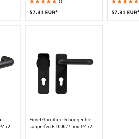
 pour plans de travail
 prises
te PZ72
Garniture à plaque courte PZ72
ALPHA 1801 
(11)
inox mat
de tablettes
es
57.31 EUR*
57.31 EUR
les
Fimet Garniture échangeable
PZ 72
coupe-feu FI100027 noir PZ 72