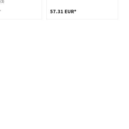
PZ
BASIC 1802 PZ
(3)
*
57.31 EUR*