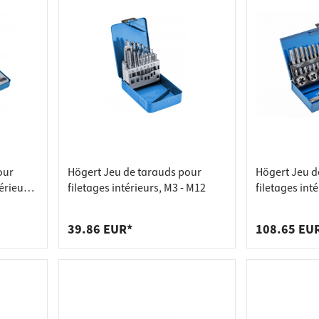
our
Högert Jeu de tarauds pour
Högert Jeu d
érieurs,
filetages intérieurs, M3 - M12
filetages inté
M3 - M12, 32 
39.86 EUR*
108.65 EU