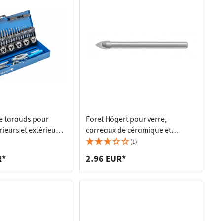
e tarauds pour
Foret Högert pour verre,
rieurs et extérieurs,
carreaux de céramique et
pces
porcelaine, 4 mm
(1)
R*
2.96 EUR*