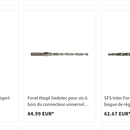
ögert
Foret étagé Gedotec pour vis à
SFS Intec For
bois du connecteur universel
bague de rég
UNIFIX, 40 mm - vis 10 x 140 mm
mm -épaisse
84.99 EUR*
62.67 EUR