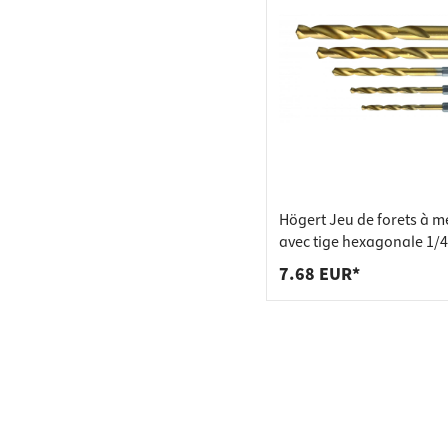
Högert Jeu de forets à m
avec tige hexagonale 1/
D 4 - 10 mm, 5 pces
7.68 EUR*