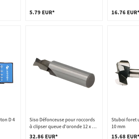
 pour plans de travail
 prises
pièces
mm
de tablettes
es
5.79 EUR*
16.76 EUR
éton D 4
Siso Défonceuse pour raccords
Stubai foret 
à clipser queue d'aronde 12 x 7,6
10 mm
mm
32.86 EUR*
15.68 EUR