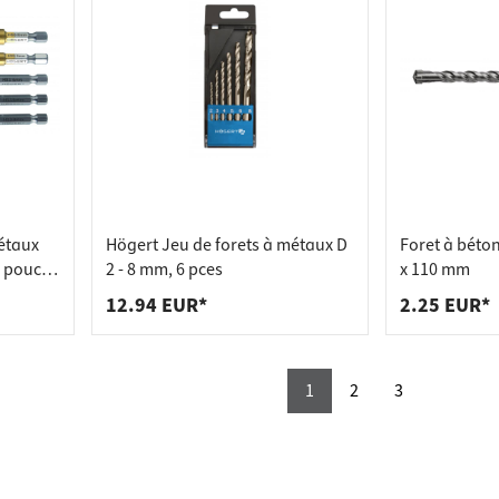
étaux
Högert Jeu de forets à métaux D
Foret à béto
4 pouce
2 - 8 mm, 6 pces
x 110 mm
12.94 EUR*
2.25 EUR*
1
2
3