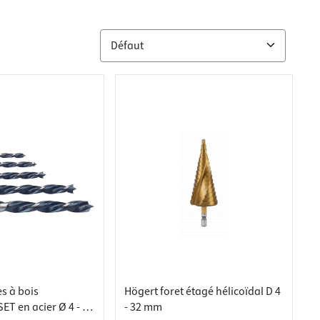
s à bois
Högert foret étagé hélicoïdal D 4
SET en acier Ø 4 - 10
- 32 mm