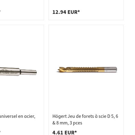
*
12.94 EUR*
universel en acier,
Högert Jeu de forets à scie D 5, 6
& 8 mm, 3 pces
*
4.61 EUR*