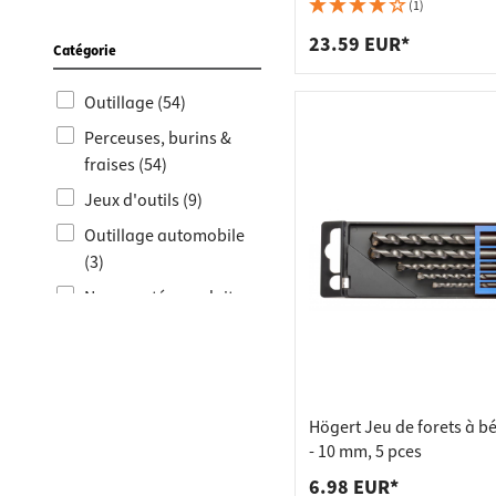
Raccords
Bâtis de
(1)
Siso (1)
Taquets 
Poubell
23.59 EUR*
Catégorie
Tiroirs
Outillage (54)
Perceuses, burins &
fraises (54)
Jeux d'outils (9)
Outillage automobile
(3)
Nouveautés produits
(1)
Högert Jeu de forets à b
- 10 mm, 5 pces
6.98 EUR*