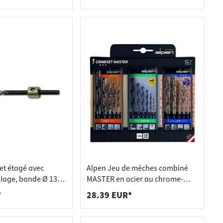
et étagé avec
Alpen Jeu de mèches combiné
lage, bande Ø 13
MASTER en acier au chrome-
ur 6,7 mm
vanadium
*
28.39 EUR*