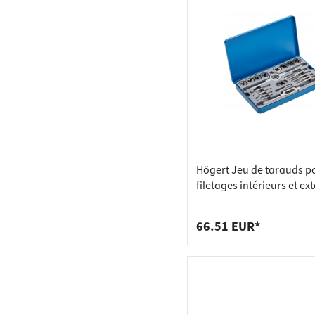
Högert Jeu de tarauds p
filetages intérieurs et ext
M3 - M12, 20 pces
66.51 EUR*