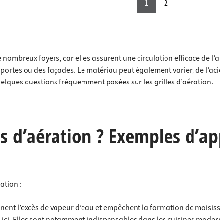
1
2
ombreux foyers, car elles assurent une circulation efficace de l’air.
 portes ou des façades. Le matériau peut également varier, de l’aci
uelques questions fréquemment posées sur les grilles d’aération.
es d’aération ? Exemples d’ap
ration :
minent l’excès de vapeur d’eau et empêchent la formation de moisiss
 ici. Elles sont notamment indispensables dans les cuisines moder