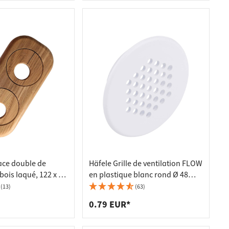
ce double de
Häfele Grille de ventilation FLOW
bois laqué, 122 x 58
en plastique blanc rond Ø 48
ué 19 mm - 3/8''
mm
(13)
(63)
0.79 EUR*