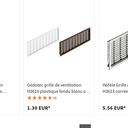
on
Gedotec grille de ventilation
Häfele Grille 
m
H3610 plastique fendu blanc ou
H3613 carrée
elles
brun, blanc - 175 x 41 mm
170 x 42 mm
(9)
1.30 EUR*
5.56 EUR*