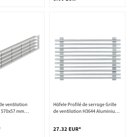
de ventilation
Häfele Profilé de serrage Grille
e 570x57 mm
de ventilation H3644 Aluminium
melles orientées
à assembler individuellement,
, couleur argent,
barre de maintien 250 mm
*
27.32 EUR*