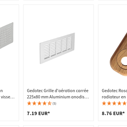
on
Gedotec Grille d'aération carrée
Gedotec Rosa
visser,
225x80 mm Aluminium anodisé
radiateur en 
naturel
mm Chêne laq
(5)
7.19 EUR*
8.76 EUR*