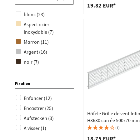
19.82 EUR*
blanc (23)
Aspect acier
inoxydable (7)
Marron (11)
Argent (16)
noir (7)
or (1)
bronze (2)
Fixation
Hêtre (3)
Enfoncer (12)
Noyer (3)
Encastrer (25)
Érable (3)
Häfele Grille de ventilati
Aufstecken (3)
H3630 carrée 500x70 mm
Chêne (2)
aluminium argenté entre
A visser (1)
(1)
gris (2)
rainurée
18.75 EUR*