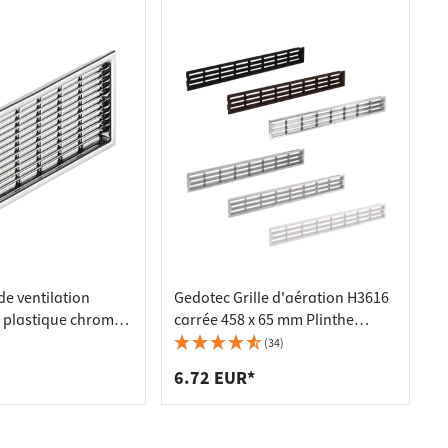
de ventilation
Gedotec Grille d'aération H3616
 plastique chromé,
carrée 458 x 65 mm Plinthe
d'évacuation d'air du
(34)
réfrigérateur plastique
6.72 EUR*