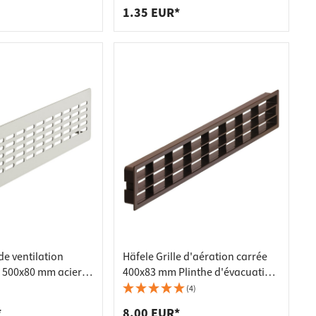
0 mm
recouvrement, Ø 29 mm - blanc
1.35 EUR*
de ventilation
Häfele Grille d'aération carrée
 500x80 mm acier
400x83 mm Plinthe d'évacuation
vec goupilles
d'air du réfrigérateur, plastique,
(4)
ues
marron, 400 x 83 mm
*
8.00 EUR*