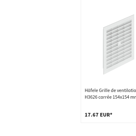
Häfele Grille de ventilati
H3626 carrée 154x154 m
plastique blanc avec lam
17.67 EUR*