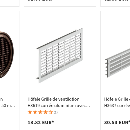
on
Häfele Grille de ventilation
Häfele Grille 
Ø 50 mm
H3619 carrée aluminium avec
H3637 carré
barrette de harpon fendue, 250 x
aluminium la
(1)
110 mm
vers l'arrière
13.82 EUR*
30.53 EUR
570 x 57 mm