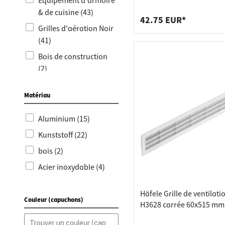
Raccords
Bâtis de
Équipement d'armoire
aluminium argenté avec
& de cuisine (43)
barrette de harpon fend
Taquets 
Poubell
42.75 EUR*
Grilles d'aération Noir
Tiroirs
(41)
Bois de construction
(2)
Construction en bois &
Matériau
technique de stockage
(2)
Aluminium (15)
Grilles de ventilation
Kunststoff (22)
Ronde (2)
bois (2)
Acier inoxydable (4)
Häfele Grille de ventilati
Couleur (capuchons)
H3628 carrée 60x515 mm
plastique blanc avec lam