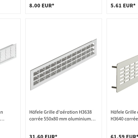
anodisé - 30
8.00 EUR*
5.61 EUR*
on
Häfele Grille d'aération H3638
Häfele Grille 
carrée 550x80 mm aluminium
H3640 carrée
toise
anodisé argenté avec
inoxydable a
entretoises rainurées
d'arrêt fend
31.60 EUR*
61.59 EUR