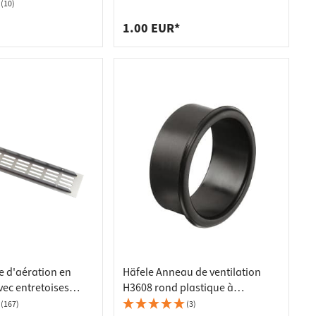
 1/4''
(10)
1.00 EUR*
e d'aération en
Häfele Anneau de ventilation
ec entretoises
H3608 rond plastique à
0 mm - argent
encastrer avec bord de
(167)
(3)