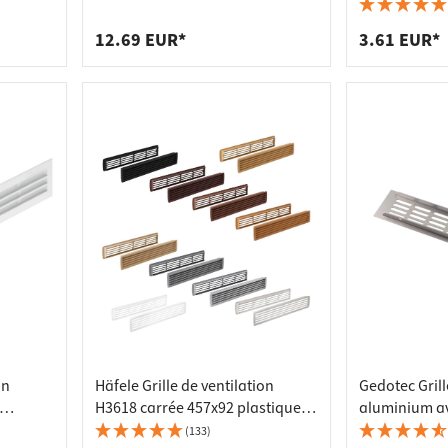
 pour plans de travail
 prises
Grille de radiateur fendue
laqué 16 mm -
ue
aluminium, 250 x 60 mm
de tablettes
es
12.69 EUR*
3.61 EUR*
on
Häfele Grille de ventilation
Gedotec Grill
H3618 carrée 457x92 plastique,
aluminium av
elles
blanc
rainurées, 6
(133)