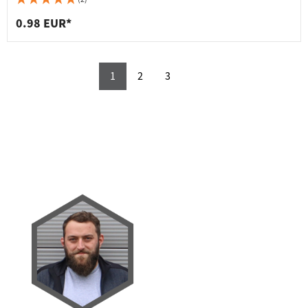
0.98 EUR*
1
2
3