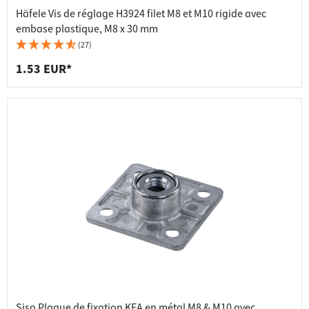
Häfele Vis de réglage H3924 filet M8 et M10 rigide avec
embase plastique, M8 x 30 mm
(27)
1.53 EUR*
Siso Plaque de fixation KEA en métal M8 & M10 avec