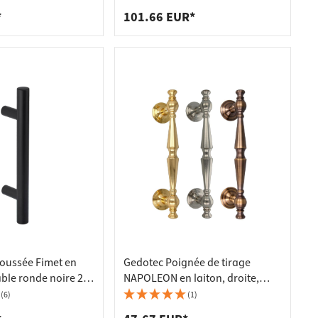
m
*
101.66 EUR*
oussée Fimet en
Gedotec Poignée de tirage
able ronde noire 210
NAPOLEON en laiton, droite,
laiton poli - 250 mm
(6)
(1)