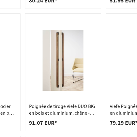
80.24 EUR*
51.95 EUR
acier
Poignée de tirage Viefe DUO BIG
Viefe Poigné
 en bois
en bois et aluminium, chêne -
en aluminium
oignée)
gris lave - 480 mm - un côté (1
384 mm - Un c
91.07 EUR*
79.29 EUR
ance de
pièce)