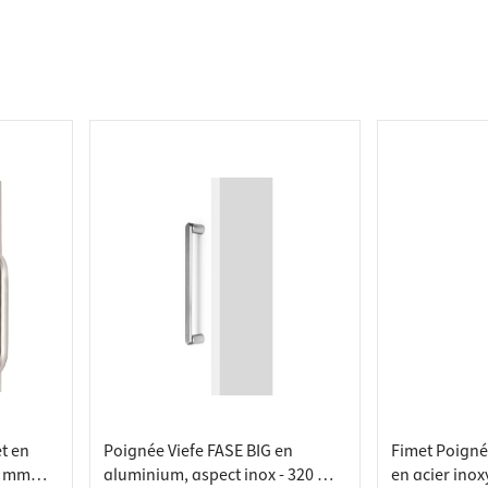
 pour plans de travail
 prises
de tablettes
es
t en
Poignée Viefe FASE BIG en
Fimet Poigné
0 mm
aluminium, aspect inox - 320 mm
en acier ino