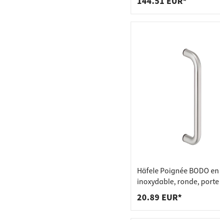
144.51 EUR*
Häfele Poignée BODO en 
inoxydable, ronde, porte
- montage d'un côté (1 p
20.89 EUR*
- longueur 244 mm - dist
perçage 225 mm