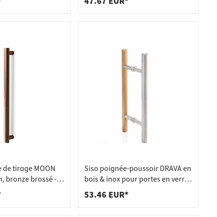
*
47.67 EUR*
e de tirage MOON
Siso poignée-poussoir DRAVA en
, bronze brossé -
bois & inox pour portes en verre,
ôté (1 pièce)
400 / 300 mm
*
53.46 EUR*