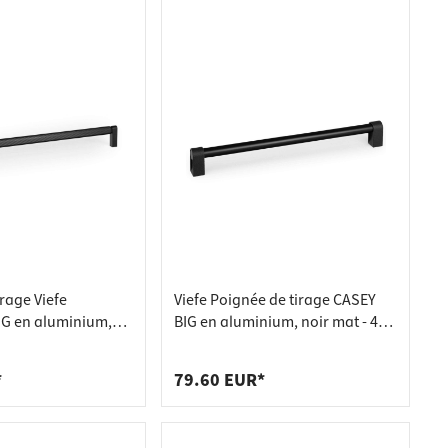
rage Viefe
Viefe Poignée de tirage CASEY
G en aluminium,
BIG en aluminium, noir mat - 416
8 mm - Un côté (1
mm - Un côté (1 pièce)
*
79.60 EUR*