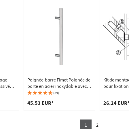
rage
Poignée-barre Fimet Poignée de
Kit de monta
assivé
porte en acier inoxydable avec
pour fixation
al -
supports droits, 350 x 210 mm
supports incl
(39)
poignées de 
45.53 EUR*
26.24 EUR
1122, 35-50
1
2