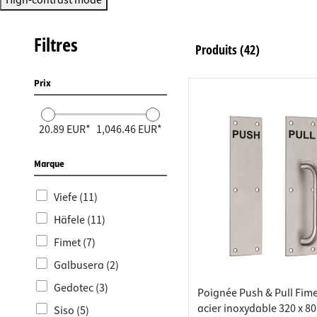
Raccords
Bâtis de
High-contrast mode
Taquets 
Poubell
Filtres
Produits
(42)
Tiroirs
Prix
20.89 EUR*
1,046.46 EUR*
Marque
Viefe (11)
Häfele (11)
Fimet (7)
Galbusera (2)
Gedotec (3)
Poignée Push & Pull Fime
acier inoxydable 320 x 8
Siso (5)