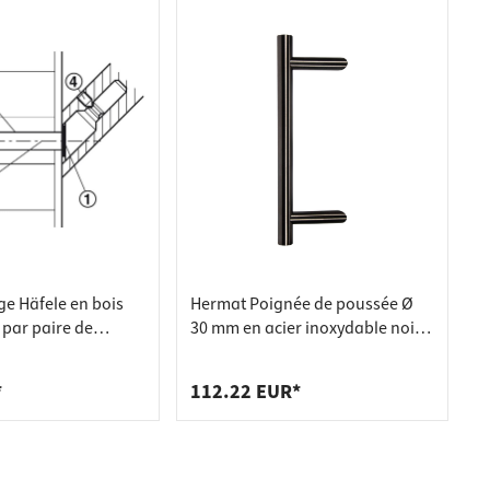
ge Häfele en bois
Hermat Poignée de poussée Ø
 par paire de
30 mm en acier inoxydable noir
inés (45°) pour
brossé, 600 mm
porte modèle PH
*
112.22 EUR*
 mm