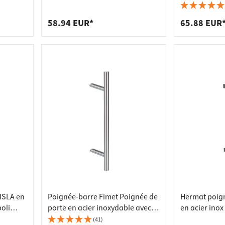
- Unilatérale (1 pièce)
58.94 EUR*
65.88 EUR
ISLA en
Poignée-barre Fimet Poignée de
Hermat poign
poli
porte en acier inoxydable avec
en acier inox
50 mm
supports inclinés 45°, 350 x 210
mm coudée en
(41)