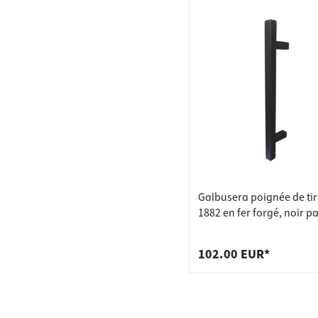
Galbusera poignée de ti
1882 en fer forgé, noir p
500 mm montage unilatér
porte en bois (1 pièce)
102.00 EUR*