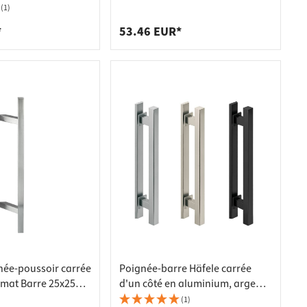
450 mm
(1)
*
53.46 EUR*
ée-poussoir carrée
Poignée-barre Häfele carrée
 mat Barre 25x25
d'un côté en aluminium, argent
 biais, longueur
mat
(1)