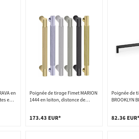
DRAVA en
Poignée de tirage Fimet MARION
Poignée de ti
tes en
1444 en laiton, distance de
BROOKLYN BI
perçage 300 mm - longueur 350
noir mat - 44
mm - Chrome satiné
pièce)
173.43 EUR*
82.36 EUR