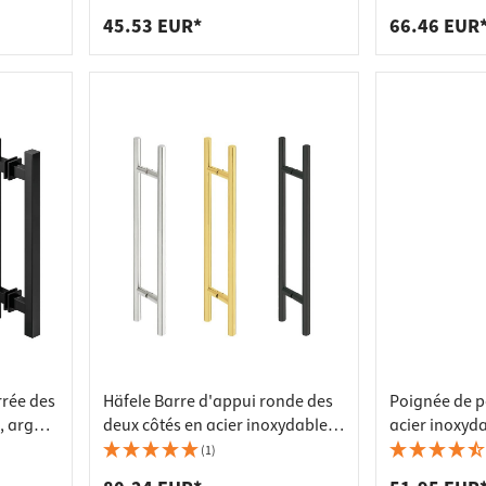
mm
totale 300 m
45.53 EUR*
66.46 EUR
rrée des
Häfele Barre d'appui ronde des
Poignée de p
, argent
deux côtés en acier inoxydable,
acier inoxyd
acier inoxydable mat
x 350 mm
(1)