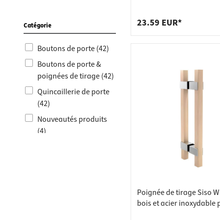
avec contre-plaque
Hermat (3)
23.59 EUR*
Catégorie
Boutons de porte (42)
Boutons de porte &
poignées de tirage (42)
Quincaillerie de porte
(42)
Nouveautés produits
(4)
Amélioration de la
salle de bains (6)
Ferrures de portes en
verre (6)
Poignée de tirage Siso W
Poignées de porte en
bois et acier inoxydable 
verre (6)
pour portes en verre, 4