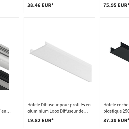
38.46 EUR*
75.95 EUR
Häfele Diffuseur pour profilés en
Häfele cache
 en
aluminium Loox Diffuseur de
plastique 25
eure 8
rechange, diffuseur laiteux - à
9005)
19.82 EUR*
37.39 EUR
00 mm
insérer