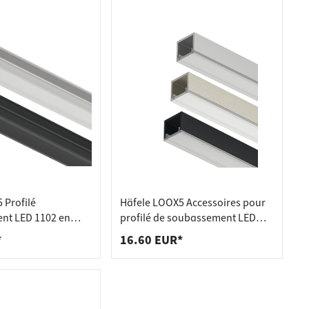
 Profilé
Häfele LOOX5 Accessoires pour
nt LED 1102 en
profilé de soubassement LED
geur intérieure 5
2101, 10 pièces - caches argent
*
16.60 EUR*
blanc - 3000 mm
(par paire)