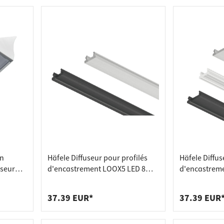
en
Häfele Diffuseur pour profilés
Häfele Diffus
useur
d'encastrement LOOX5 LED 8
d'encastrem
re)
mm, blanc - 3000 mm
mm, blanc -
37.39 EUR*
37.39 EUR