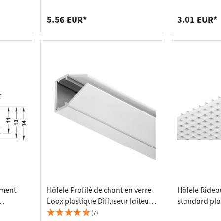
 pour plans de travail
 prises
aluminium largeur intérieure 11
paire d'emb
mm, caches argent (par paire)
de tablettes
es
5.56 EUR*
3.01 EUR*
ement
Häfele Profilé de chant en verre
Häfele Ridea
Loox plastique Diffuseur laiteux
standard pla
,
2000 mm
(7)