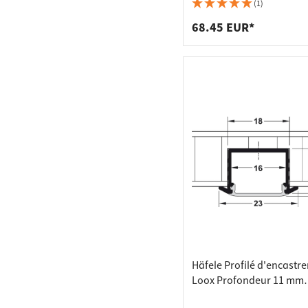
Raccords
Bâtis de
mm
(1)
Taquets 
Poubell
68.45 EUR*
Tiroirs
Häfele Profilé d'encastr
Loox Profondeur 11 mm
Aluminium Diffuseur mat