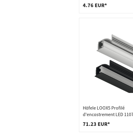
embouts (par paire)
4.76 EUR*
Häfele LOOX5 Profilé
d'encastrement LED 1107
aluminium largeur intéri
71.23 EUR*
mm, profilé argent - 30