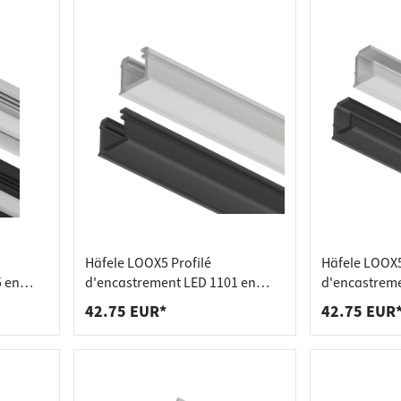
Häfele LOOX5 Profilé
Häfele LOOX5
 en
d'encastrement LED 1101 en
d'encastreme
eure 11
plastique largeur intérieure 8
plastique lar
42.75 EUR*
42.75 EUR
paire)
mm, profilé blanc - 3000 mm
mm, profilé 