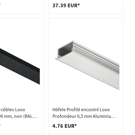
*
37.39 EUR*
-câbles Loox
Häfele Profilé encastré Loox
00 mm, noir (RAL
Profondeur 6,5 mm Aluminium
Diffuseur mat, embouts (par
*
4.76 EUR*
paire)