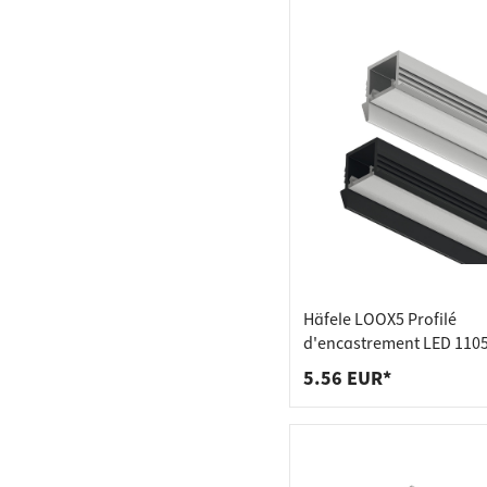
Häfele LOOX5 Profilé
d'encastrement LED 1105
aluminium largeur intéri
5.56 EUR*
mm, caches argent (par 