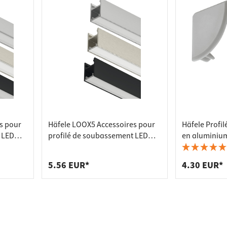
s pour
Häfele LOOX5 Accessoires pour
Häfele Profil
 LED
profilé de soubassement LED
en aluminium
 (10
2103, pinces de montage (par
capuchons d
paire)
paire)
5.56 EUR*
4.30 EUR*