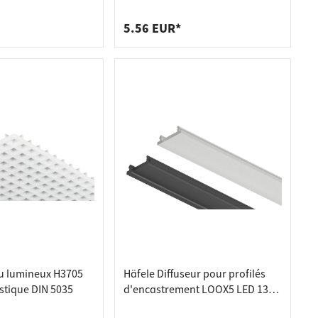
outs
aluminium largeur intérieure 8
mm, caches argent (par paire)
5.56 EUR*
u lumineux H3705
Häfele Diffuseur pour profilés
stique DIN 5035
d'encastrement LOOX5 LED 13
mm, blanc - 3000 mm