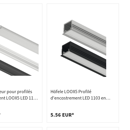
eur pour profilés
Häfele LOOX5 Profilé
ent LOOX5 LED 11
d'encastrement LED 1103 en
 3000 mm
aluminium largeur intérieure 11
mm, caches argent (par paire)
*
5.56 EUR*