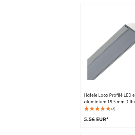
Häfele Loox Profilé LED 
aluminium 18,5 mm Diff
laiteux, embouts (par pai
(3)
5.56 EUR*