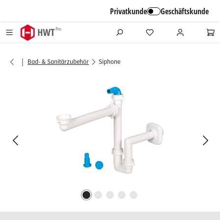
alt springen
Privatkunde
Geschäftskunde
|
Bad- & Sanitärzubehör
Siphone
Bildergalerie überspringen