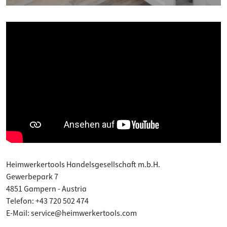
Heimwerkertools Handelsgesellschaft m.b.H.
Gewerbepark 7
4851 Gampern - Austria
Telefon: +43 720 502 474
E-Mail: service@heimwerkertools.com