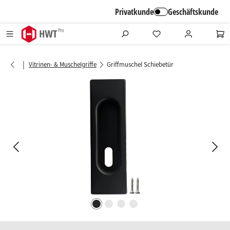
alt springen
Privatkunde
Geschäftskunde
|
Vitrinen- & Muschelgriffe
Griffmuschel Schiebetür
Bildergalerie überspringen