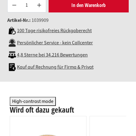
Produkt Anzahl: Gib den gewünsc
In den Warenkorb
Artikel-Nr.:
1039909
100 Tage risikofreies Rückgaberecht
Persönlicher Service - kein Callcenter
4,8 Sterne bei 34.216 Bewertungen
Kauf auf Rechnung für Firma & Privat
High-contrast mode
Wird oft dazu gekauft