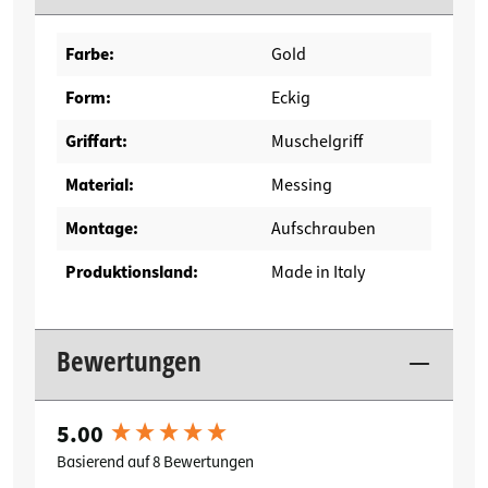
Farbe:
Gold
Form:
Eckig
Griffart:
Muschelgriff
Material:
Messing
Montage:
Aufschrauben
Produktionsland:
Made in Italy
Bewertungen
5.00
New content loaded
Basierend auf 8 Bewertungen