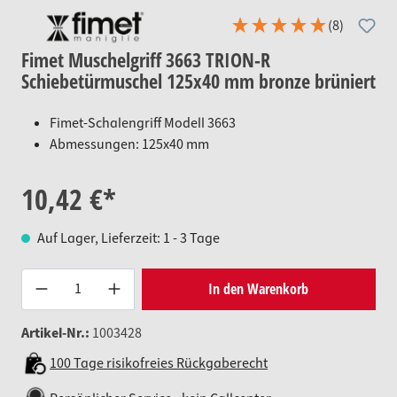
(8)
Fimet Muschelgriff 3663 TRION-R
Schiebetürmuschel 125x40 mm bronze brüniert
Fimet-Schalengriff Modell 3663
Abmessungen: 125x40 mm
10,42 €*
Auf Lager, Lieferzeit: 1 - 3 Tage
Produkt Anzahl: Gib den gewünsc
In den Warenkorb
Artikel-Nr.:
1003428
100 Tage risikofreies Rückgaberecht