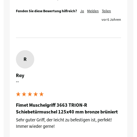
Fanden Sie diese Bewertung hilfreich?
Ja
Melden
Teilen
vor 6 Jahren
R
Ray
""
Fimet Muschelgriff 3663 TRION-R
Schiebetürmuschel 125x40 mm bronze brüniert
Sehr guter Griff, der leicht zu befestigen ist, perfekt! 
Immer wieder gerne!