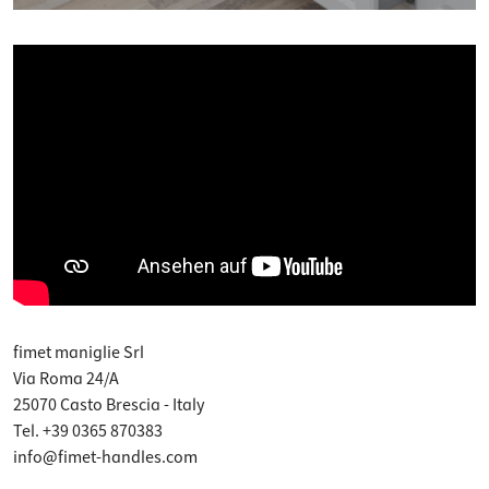
fimet maniglie Srl
Via Roma 24/A
25070 Casto Brescia - Italy
Tel. +39 0365 870383
info@fimet-handles.com