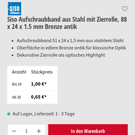
Siso Aufschraubband aus Stahl mit Zierrolle, 88
x 24 x 1.5 mm Bronze antik
Aufschraubband 51 x 24 x 1,5 mm aus stabilem Stahl
Oberfläche in edlem Bronze antik für klassische Optik
Dekorative Zierrolle als optisches Highlight
Anzahl
Stückpreis
1,00 €*
Bis
19
0,65 €*
Ab
20
Auf Lager, Lieferzeit: 1 - 3 Tage
Produkt Anzahl: Gib den gewünsc
In den Warenkorb