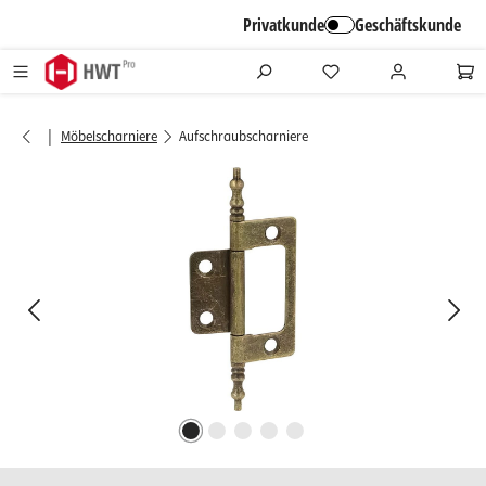
alt springen
Privatkunde
Geschäftskunde
|
Möbelscharniere
Aufschraubscharniere
Bildergalerie überspringen