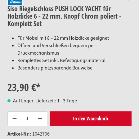
Siso Riegelschloss PUSH LOCK YACHT für
Holzdicke 6 - 22 mm, Knopf Chrom poliert -
Komplett Set
Für Möbel mit 8 – 22 mm Holzdicke geeignet
Öffnen und Verschließen bequem per
Druckmechanismus
Komplettes Set inkl. Befestigungsmaterial
Besonders platzsparende Bauweise
23,90 €*
Auf Lager, Lieferzeit: 1 - 3 Tage
Produkt Anzahl: Gib den gewünsc
In den Warenkorb
Artikel-Nr.:
1042796