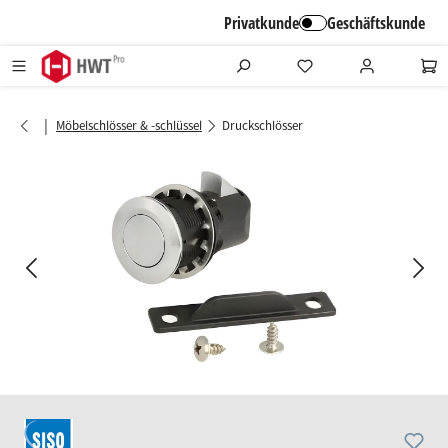
alt springen
Privatkunde
Geschäftskunde
|
Möbelschlösser & -schlüssel
Druckschlösser
Bildergalerie überspringen