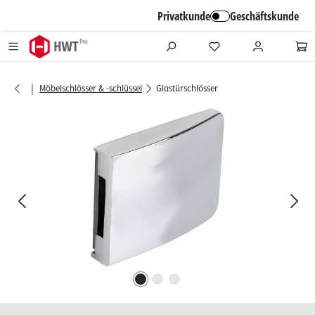
alt springen
Privatkunde
Geschäftskunde
|
Möbelschlösser & -schlüssel
Glastürschlösser
Bildergalerie überspringen