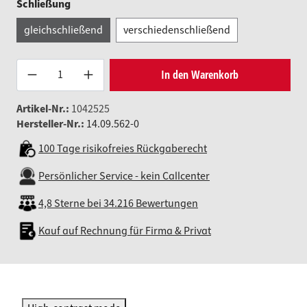
auswählen
Schließung
gleichschließend
verschiedenschließend
Produkt Anzahl: Gib den gewünsc
In den Warenkorb
Artikel-Nr.:
1042525
Hersteller-Nr.:
14.09.562-0
100 Tage risikofreies Rückgaberecht
Persönlicher Service - kein Callcenter
4,8 Sterne bei 34.216 Bewertungen
Kauf auf Rechnung für Firma & Privat