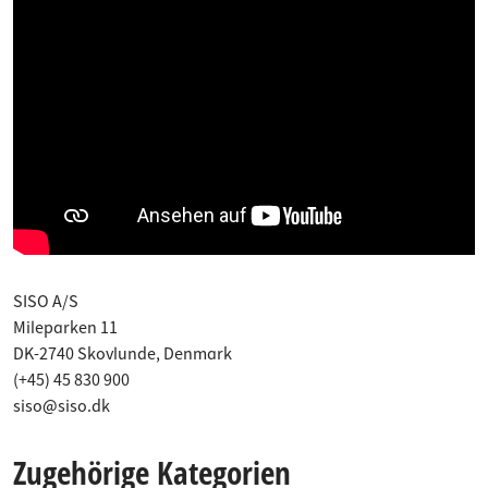
SISO A/S
Mileparken 11
DK-2740 Skovlunde, Denmark
(+45) 45 830 900
siso@siso.dk
Zugehörige Kategorien