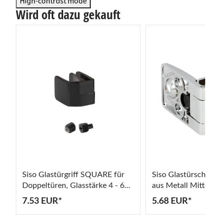
High-contrast mode
Wird oft dazu gekauft
Siso Glastürgriff SQUARE für
Siso Glastürscharn
Doppeltüren, Glasstärke 4 - 6
aus Metall Mitte, Gl
mm
6 mm
7.53 EUR*
5.68 EUR*