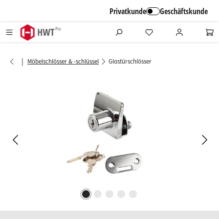
alt springen
Privatkunde
Geschäftskunde
|
Möbelschlösser & -schlüssel
Glastürschlösser
Bildergalerie überspringen