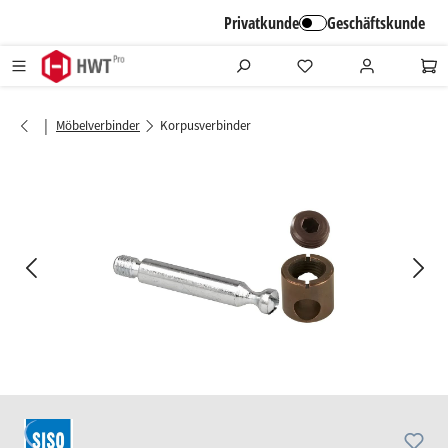
alt springen
Privatkunde
Geschäftskunde
|
Möbelverbinder
Korpusverbinder
Bildergalerie überspringen