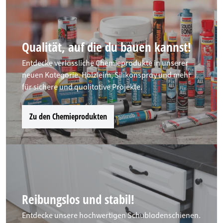
Qualität, auf die du bauen kannst!
Entdecke verlässliche Chemieprodukte in unserer
neuen Kategorie. Holzleim, Silikonspray und mehr
für sichere und qualitative Projekte.
Zu den Chemieprodukten
Reibungslos und stabil!
Entdecke unsere hochwertigen Schubladenschienen.