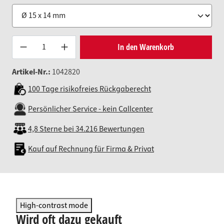
Produkt Anzahl: Gib den gewünsc
In den Warenkorb
Artikel-Nr.:
1042820
100 Tage risikofreies Rückgaberecht
Persönlicher Service - kein Callcenter
4,8 Sterne bei 34.216 Bewertungen
Kauf auf Rechnung für Firma & Privat
High-contrast mode
Wird oft dazu gekauft