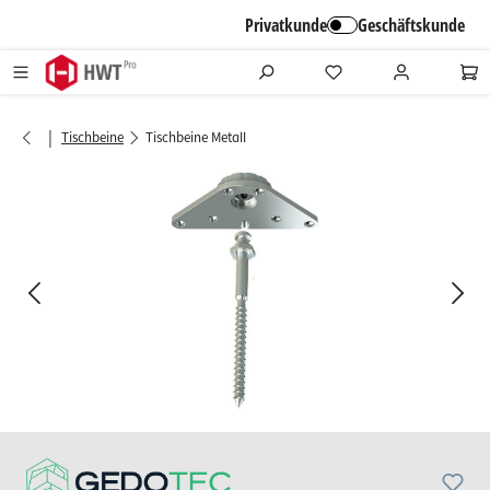
alt springen
Privatkunde
Geschäftskunde
|
Tischbeine
Tischbeine Metall
Bildergalerie überspringen