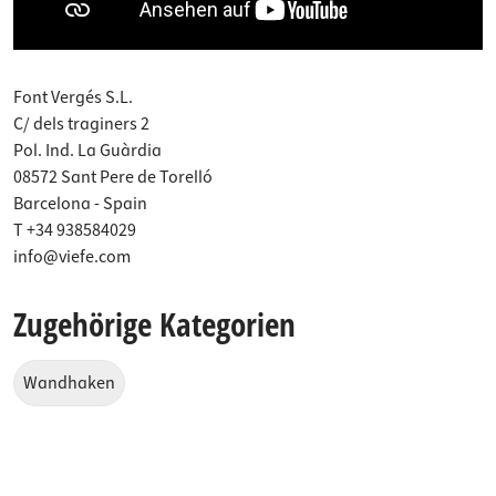
Font Vergés S.L.
C/ dels traginers 2
Pol. Ind. La Guàrdia
08572 Sant Pere de Torelló
Barcelona - Spain
T +34 938584029
info@viefe.com
Zugehörige Kategorien
Wandhaken