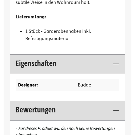
subtile Weise in den Wohnraum holt.
Lieferumfang:
1 Stück - Garderobenhaken inkl.
Befestigungsmaterial
Eigenschaften
Designer:
Budde
Bewertungen
New content loaded
- Für dieses Produkt wurden noch keine Bewertungen
abgegeben -