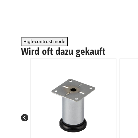
Arbeits
Steckdo
Fachbod
Mülleim
Schubl
High-contrast mode
Wird oft dazu gekauft