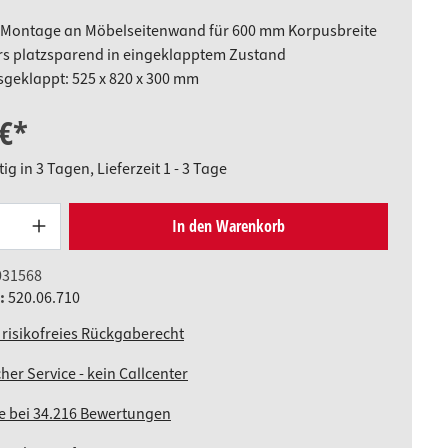
 Montage an Möbelseitenwand für 600 mm Korpusbreite
s platzsparend in eingeklapptem Zustand
geklappt: 525 x 820 x 300 mm
 €*
g in 3 Tagen, Lieferzeit 1 - 3 Tage
Produkt Anzahl: Gib den gewünschten W
In den Warenkorb
031568
.:
520.06.710
 risikofreies Rückgaberecht
her Service - kein Callcenter
ne bei 34.216 Bewertungen