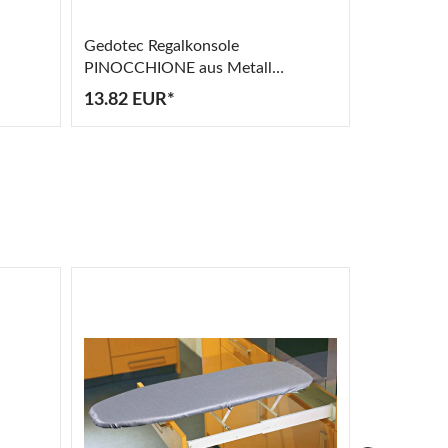
Gedotec Regalkonsole
Häfele Möb
PINOCCHIONE aus Metall
Bohrabsta
Tragkraft 80 kg
13.82 EUR*
4.86 EUR