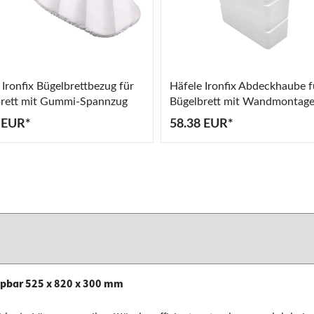
 Ironfix Bügelbrettbezug für
Häfele Ironfix Abdeckhaube f
rett mit Gummi-Spannzug
Bügelbrett mit Wandmontag
 EUR*
58.38 EUR*
ppbar 525 x 820 x 300 mm