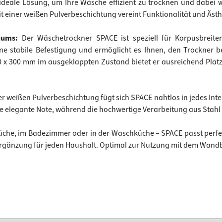
ideale Lösung, um Ihre Wäsche effizient zu trocknen und dabei 
 einer weißen Pulverbeschichtung vereint Funktionalität und Ästh
Raums:
Der Wäschetrockner SPACE ist speziell für Korpusbrei
ne stabile Befestigung und ermöglicht es Ihnen, den Trockner
0 x 300 mm im ausgeklappten Zustand bietet er ausreichend Plat
r weißen Pulverbeschichtung fügt sich SPACE nahtlos in jedes Interi
ine elegante Note, während die hochwertige Verarbeitung aus Stah
 Küche, im Badezimmer oder in der Waschküche – SPACE passt per
Ergänzung für jeden Haushalt. Optimal zur Nutzung mit dem Wandb