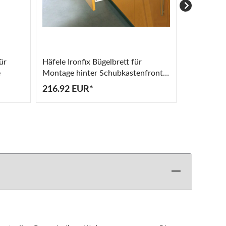
ür
Häfele Ironfix Bügelbrett für
Häfele Iro
e
Montage hinter Schubkastenfront
auf Fachb
Bügeltisch
216.92 EUR*
216.92 E