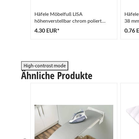
Häfele Möbelfuß LISA
Häfele
höhenverstellbar chrom poliert
38 mm 
verschiedene Größen
4.30 EUR*
0.76 
High-contrast mode
Ähnliche Produkte