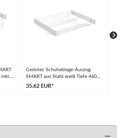
SMART
Gedotec Schuhablage-Auszug
Gedotec G
inkl.
SMART aus Stahl weiß Tiefe 460
aus Stahl 
mm, inkl. Auszugschiene
Auszugsch
35.62 EUR*
17.18 EU