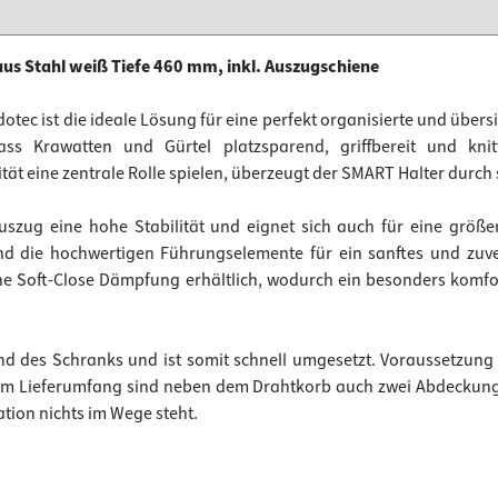
us Stahl weiß Tiefe 460 mm, inkl. Auszugschiene
tec ist die ideale Lösung für eine perfekt organisierte und über
ass Krawatten und Gürtel platzsparend, griffbereit und kn
tät eine zentrale Rolle spielen, überzeugt der SMART Halter durc
uszug eine hohe Stabilität und eignet sich auch für eine größe
d die hochwertigen Führungselemente für ein sanftes und zuve
ne Soft-Close Dämpfung erhältlich, wodurch ein besonders komf
d des Schranks und ist somit schnell umgesetzt. Voraussetzung 
m Lieferumfang sind neben dem Drahtkorb auch zwei Abdeckunge
ation nichts im Wege steht.