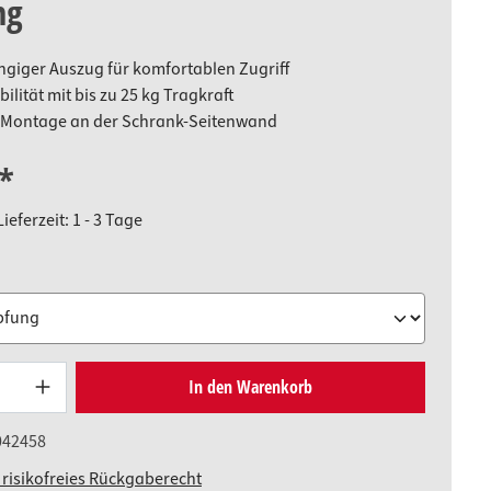
ng
ngiger Auszug für komfortablen Zugriff
ilität mit bis zu 25 kg Tragkraft
 Montage an der Schrank-Seitenwand
*
ieferzeit: 1 - 3 Tage
uswählen
Produkt Anzahl: Gib den gewünschten W
In den Warenkorb
042458
 risikofreies Rückgaberecht