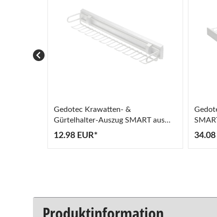
Gedotec Krawatten- &
Gedot
Gürtelhalter-Auszug SMART aus
SMART 
Stahl weiß Tiefe 460 mm, inkl.
mm, in
12.98 EUR*
34.08
Auszugschiene
Produktinformation