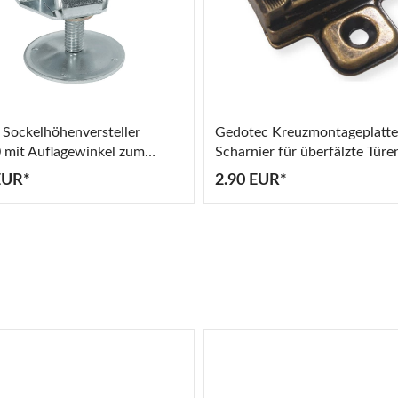
 Sockelhöhenversteller
Gedotec Kreuzmontageplatte
mit Auflagewinkel zum
Scharnier für überfälzte Türe
ben Tragkraft 200 kg
brüniert antik
EUR*
2.90 EUR*