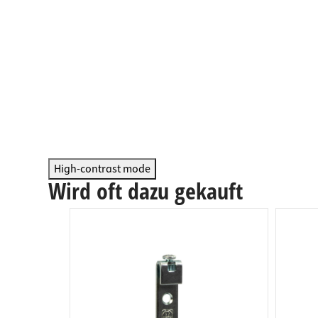
Arbeits
Steckdo
Fachbod
Mülleim
Schubl
High-contrast mode
Wird oft dazu gekauft