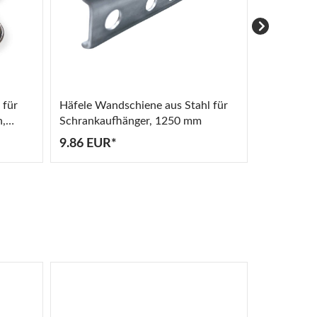
 für
Häfele Wandschiene aus Stahl für
Häfele Kle
n,
Schrankaufhänger, 1250 mm
zum Schra
Länge 225
9.86 EUR*
8.47 EUR
9006