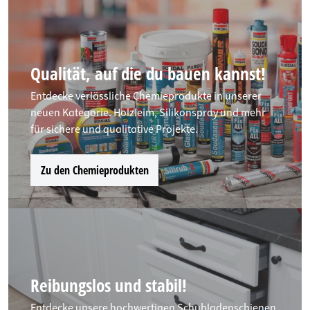
Qualität, auf die du bauen kannst!
Entdecke verlässliche Chemieprodukte in unserer
neuen Kategorie. Holzleim, Silikonspray und mehr
für sichere und qualitative Projekte.
Zu den Chemieprodukten
Reibungslos und stabil!
Entdecke unsere hochwertigen Schubladenschienen.