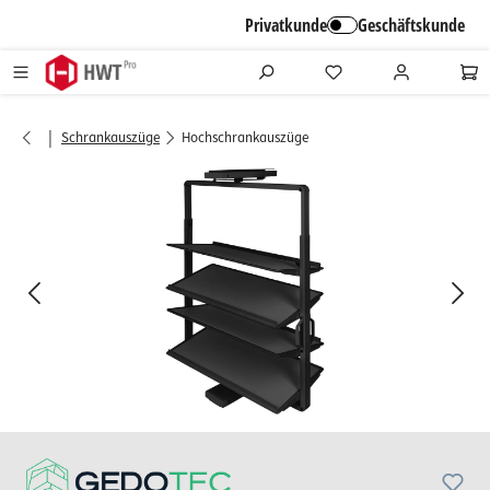
alt springen
Privatkunde
Geschäftskunde
|
Schrankauszüge
Hochschrankauszüge
Bildergalerie überspringen