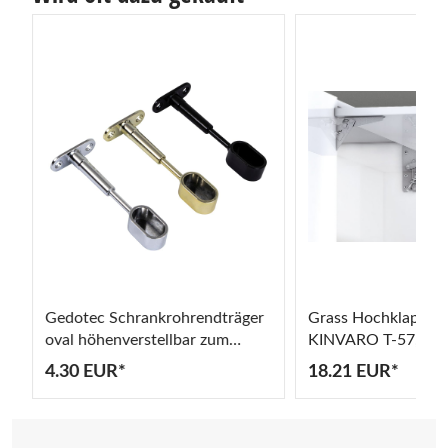
T
Gedotec Schrankrohrendträger
Grass Hochklappbe
oval höhenverstellbar zum
KINVARO T-57, 24
Schrauben unter den
einstellbar 75° oder
4.30 EUR*
18.21 EUR*
Fachboden