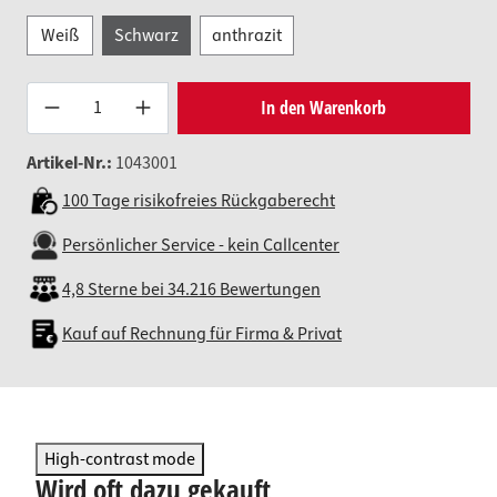
Weiß
Schwarz
anthrazit
Produkt Anzahl: Gib den gewünsc
In den Warenkorb
Artikel-Nr.:
1043001
100 Tage risikofreies Rückgaberecht
Persönlicher Service - kein Callcenter
4,8 Sterne bei 34.216 Bewertungen
Kauf auf Rechnung für Firma & Privat
High-contrast mode
Wird oft dazu gekauft