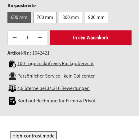
auswählen
Korpusbreite
600 mm
700 mm
800 mm
900 mm
Produkt Anzahl: Gib den gewünsc
In den Warenkorb
Artikel-Nr.:
1042421
100 Tage risikofreies Rückgaberecht
Persönlicher Service - kein Callcenter
4,8 Sterne bei 34.216 Bewertungen
Kauf auf Rechnung für Firma & Privat
High-contrast mode