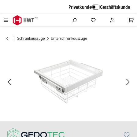
alt springen
Privatkunde
Geschäftskunde
|
Schrankauszüge
Unterschrankauszüge
Bildergalerie überspringen