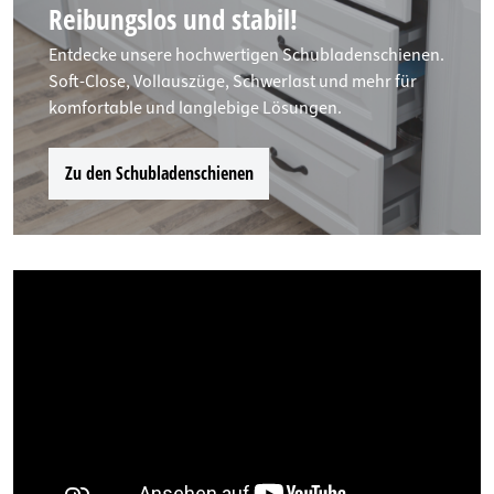
Reibungslos und stabil!
Entdecke unsere hochwertigen Schubladenschienen.
Soft-Close, Vollauszüge, Schwerlast und mehr für
komfortable und langlebige Lösungen.
Zu den Schubladenschienen