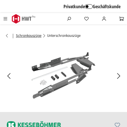
alt springen
Privatkunde
Geschäftskunde
|
Schrankauszüge
Unterschrankauszüge
Bildergalerie überspringen