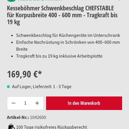
Kesseböhmer Schwenkbeschlag CHEFSTABLE
für Korpusbreite 400 - 600 mm - Tragkraft bis
19 kg
Schwenkbeschlag für Küchengeräte im Unterschrank
Einfache Nachrüstung in Schränken von 400–600 mm
Breite
Tragkraft bis zu 19 kg inklusive Arbeitsplatte
169,90 €*
Auf Lager, Lieferzeit: 1 - 3 Tage
Produkt Anzahl: Gib den gewünsc
In den Warenkorb
Artikel-Nr.:
1042600
100 Tage risikofreies Rückgaberecht