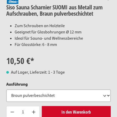
Siso Sauna Scharnier SUOMI aus Metall zum
Aufschrauben, Braun pulverbeschichtet
Zum Schrauben an Holzteile
Geeignet für Glasbohrungen Ø 12 mm
Ideal für Sauna- und Wellnessbereiche
Für Glasstärke: 6 - 8 mm
10,50 €*
Auf Lager, Lieferzeit: 1 - 3 Tage
auswählen
Ausführung
Produkt Anzahl: Gib den gewünsc
In den Warenkorb