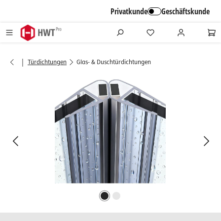
alt springen
Privatkunde
Geschäftskunde
|
Türdichtungen
Glas- & Duschtürdichtungen
Bildergalerie überspringen