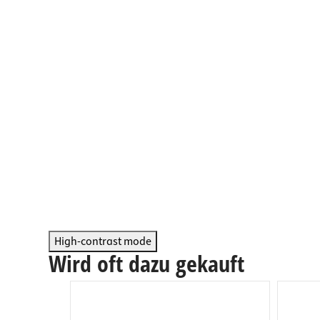
Arbeits
Steckdo
Fachbod
Mülleim
Schubl
High-contrast mode
Wird oft dazu gekauft