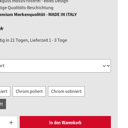
guss massiv rostfrei - edles Design
ige Qualitäts-Beschichtung
emium Markenqualität - MADE IN ITALY
*
g in 21 Tagen, Lieferzeit 1 - 3 Tage
uswählen
uswählen
iert
Chrom poliert
Chrom satiniert
tt
Produkt Anzahl: Gib den gewünschten W
In den Warenkorb