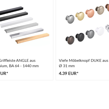
Griffleiste ANGLE aus
Viefe Möbelknopf DUKE aus 
nium, BA 64 - 1440 mm
Ø 31 mm
EUR*
4.39 EUR*