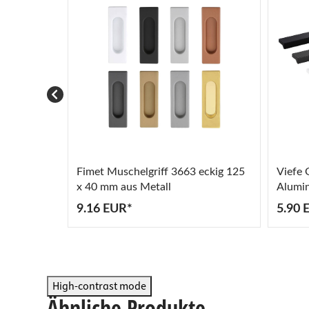
Fimet Muschelgriff 3663 eckig 125
Viefe 
x 40 mm aus Metall
Alumi
9.16 EUR*
5.90 
High-contrast mode
Ähnliche Produkte