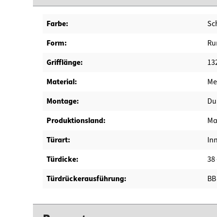
Farbe:
Sc
Form:
Ru
Grifflänge:
13
Material:
Me
Montage:
Du
Produktionsland:
Mad
Türart:
In
Türdicke:
38
Türdrückerausführung:
BB