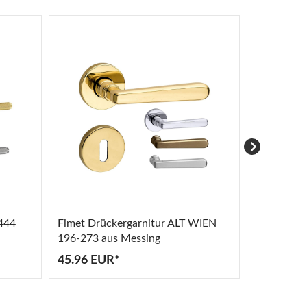
444
Fimet Drückergarnitur ALT WIEN
Fimet Drü
196-273 aus Messing
1379-266 
45.96 EUR*
56.67 EU