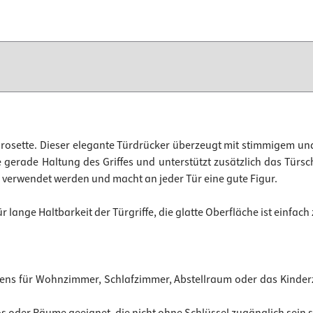
rosette. Dieser elegante Türdrücker überzeugt mit stimmigem 
ine gerade Haltung des Griffes und unterstützt zusätzlich das Tü
 verwendet werden und macht an jeder Tür eine gute Figur.
lange Haltbarkeit der Türgriffe, die glatte Oberfläche ist einfac
estens für Wohnzimmer, Schlafzimmer, Abstellraum oder das Kin
ros oder Räume geeignet, die nicht ohne Schlüssel zugänglich sein s