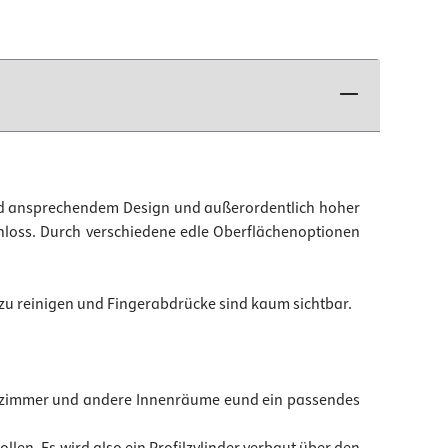
und ansprechendem Design und außerordentlich hoher
rschloss. Durch verschiedene edle Oberflächenoptionen
h zu reinigen und Fingerabdrücke sind kaum sichtbar.
derzimmer und andere Innenräume eund ein passendes
ollen. Es wird also ein Profilzylinder verbaut über den