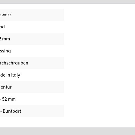
hwarz
nd
2 mm
ssing
rchschrauben
e in Italy
nentür
 - 52 mm
 - Buntbart