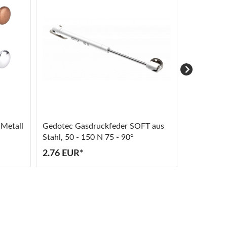
Metall
Gedotec Gasdruckfeder SOFT aus
Mital Gar
Stahl, 50 - 150 N 75 - 90°
TAURUS au
2.76 EUR*
8.38 EUR