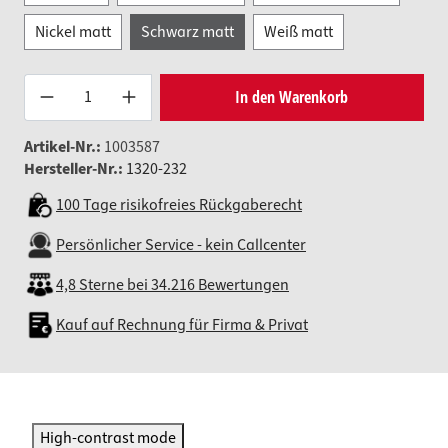
Nickel matt
Schwarz matt
Weiß matt
Produkt Anzahl: Gib den gewünsc
In den Warenkorb
Artikel-Nr.:
1003587
Hersteller-Nr.:
1320-232
100 Tage risikofreies Rückgaberecht
Persönlicher Service - kein Callcenter
4,8 Sterne bei 34.216 Bewertungen
Kauf auf Rechnung für Firma & Privat
High-contrast mode