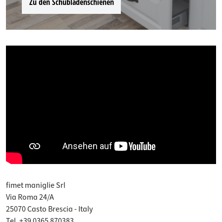
Zu den Schubladenschienen
fimet maniglie Srl
Via Roma 24/A
25070 Casto Brescia - Italy
Tel. +39 0365 870383