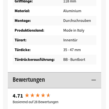
Grifflänge:
118 mm
Material:
Aluminium
Montage:
Durchschrauben
Produktionsland:
Made in Italy
Türart:
Innentür
Türdicke:
35 - 47 mm
Türdrückerausführung:
BB - Buntbart
Bewertungen
4.71
New content loaded
Basierend auf 28 Bewertungen