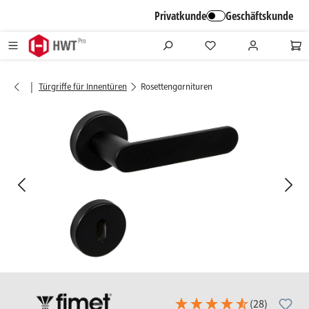
alt springen
Privatkunde
Geschäftskunde
|
Türgriffe für Innentüren
Rosettengarnituren
Bildergalerie überspringen
(28)