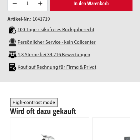
Produkt Anzahl: Gib den gewünsc
In den Warenkorb
Artikel-Nr.:
1041719
100 Tage risikofreies Rückgaberecht
Persönlicher Service - kein Callcenter
4,8 Sterne bei 34.216 Bewertungen
Kauf auf Rechnung für Firma & Privat
High-contrast mode
Wird oft dazu gekauft