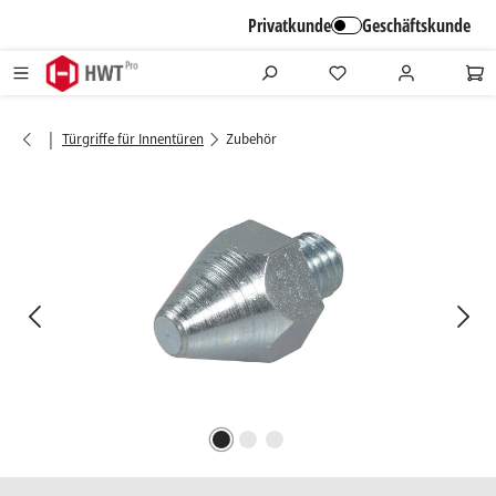
alt springen
Privatkunde
Geschäftskunde
|
Türgriffe für Innentüren
Zubehör
Bildergalerie überspringen