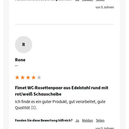
vor 5 Jahren
R
Rone
""
Fimet WC-Rosettenpaar aus Edelstahl rund mit
rot/weiß Schauscheibe
Ich finde es ein guter Produkt, gut verarbeitet, gute 
Qualität 👍🏻.
Fanden Sie diese Bewertung hilfreich?
Ja
Melden
Teilen
vor 5 Jahren