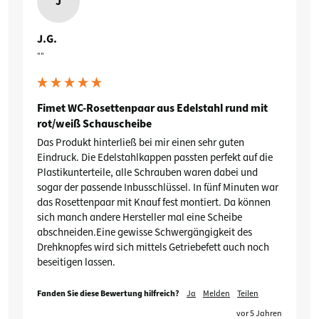
J
J.G.
""
Fimet WC-Rosettenpaar aus Edelstahl rund mit
rot/weiß Schauscheibe
Das Produkt hinterließ bei mir einen sehr guten 
Eindruck. Die Edelstahlkappen passten perfekt auf die 
Plastikunterteile, alle Schrauben waren dabei und 
sogar der passende Inbusschlüssel. In fünf Minuten war 
das Rosettenpaar mit Knauf fest montiert. Da können 
sich manch andere Hersteller mal eine Scheibe 
abschneiden.Eine gewisse Schwergängigkeit des 
Drehknopfes wird sich mittels Getriebefett auch noch 
beseitigen lassen.
Fanden Sie diese Bewertung hilfreich?
Ja
Melden
Teilen
vor 5 Jahren