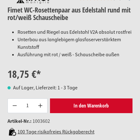
Fimet WC-Rosettenpaar aus Edelstahl rund mit
rot/weiß Schauscheibe
Rosetten und Riegel aus Edelstahl V2A absolut rostfrei
Unterbau aus langlebigem glasfaserverstärktem
Kunststoff
Ausführung mit rot / weiß - Schauscheibe außen
18,75 €*
Auf Lager, Lieferzeit: 1 - 3 Tage
Produkt Anzahl: Gib den gewünsc
In den Warenkorb
Artikel-Nr.:
1003602
100 Tage risikofreies Rückgaberecht