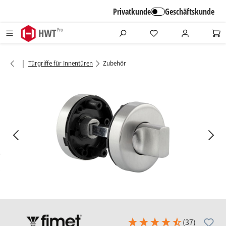
alt springen
Privatkunde
Geschäftskunde
|
Türgriffe für Innentüren
Zubehör
Bildergalerie überspringen
(37)