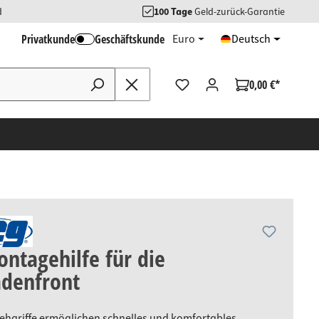
d
100 Tage
Geld-zurück-Garantie
Privatkunde
Geschäftskunde
Euro
Deutsch
0,00 €*
ntagehilfe für die
adenfront
ehgriffe ermöglichen schnelles und komfortables