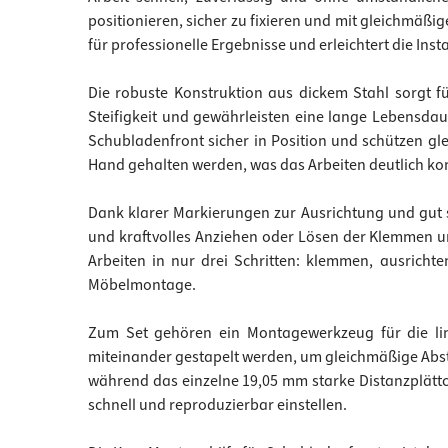
positionieren, sicher zu fixieren und mit gleichmä
für professionelle Ergebnisse und erleichtert die Insta
Die robuste Konstruktion aus dickem Stahl sorgt f
Steifigkeit und gewährleisten eine lange Lebensdau
Schubladenfront sicher in Position und schützen g
Hand gehalten werden, was das Arbeiten deutlich ko
Dank klarer Markierungen zur Ausrichtung und gut si
und kraftvolles Anziehen oder Lösen der Klemmen und
Arbeiten in nur drei Schritten: klemmen, ausricht
Möbelmontage.
Zum Set gehören ein Montagewerkzeug für die link
miteinander gestapelt werden, um gleichmäßige Abstä
während das einzelne 19,05 mm starke Distanzplättc
schnell und reproduzierbar einstellen.