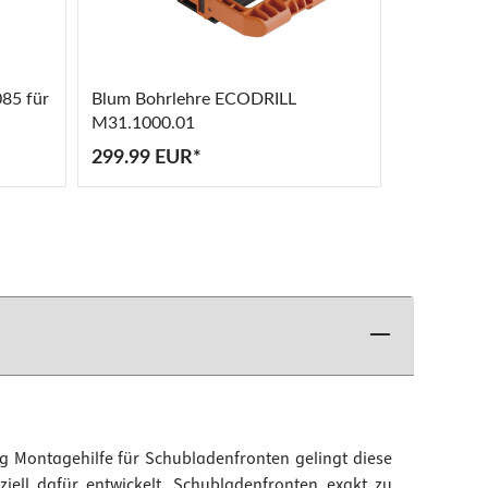
85 für
Blum Bohrlehre ECODRILL
Dulimex B
M31.1000.01
Kunststoff
299.99 EUR*
1.75 EUR
g Montagehilfe für Schubladenfronten gelingt diese
iell dafür entwickelt, Schubladenfronten exakt zu