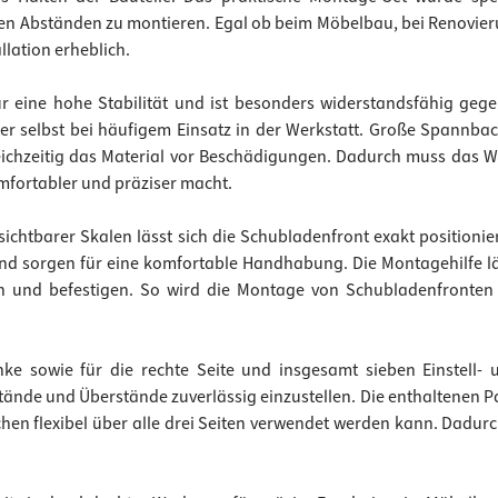
ßigen Abständen zu montieren. Egal ob beim Möbelbau, bei Renovie
llation erheblich.
ür eine hohe Stabilität und ist besonders widerstandsfähig gege
er selbst bei häufigem Einsatz in der Werkstatt. Große Spannba
leichzeitig das Material vor Beschädigungen. Dadurch muss das 
mfortabler und präziser macht.
chtbarer Skalen lässt sich die Schubladenfront exakt positionie
 sorgen für eine komfortable Handhabung. Die Montagehilfe lässt
en und befestigen. So wird die Montage von Schubladenfronten d
e sowie für die rechte Seite und insgesamt sieben Einstell- 
nde und Überstände zuverlässig einzustellen. Die enthaltenen Paa
hen flexibel über alle drei Seiten verwendet werden kann. Dadur