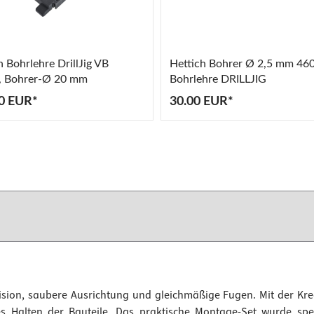
h Bohrlehre DrillJig VB
Hettich Bohrer Ø 2,5 mm 460
, Bohrer-Ø 20 mm
Bohrlehre DRILLJIG
0 EUR*
30.00 EUR*
sion, saubere Ausrichtung und gleichmäßige Fugen. Mit der Kre
es Halten der Bauteile. Das praktische Montage-Set wurde spez