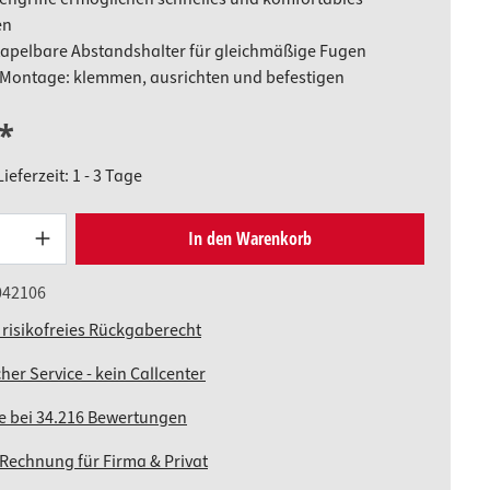
en
tapelbare Abstandshalter für gleichmäßige Fugen
 Montage: klemmen, ausrichten und befestigen
*
ieferzeit: 1 - 3 Tage
Produkt Anzahl: Gib den gewünschten W
In den Warenkorb
042106
 risikofreies Rückgaberecht
her Service - kein Callcenter
ne bei 34.216 Bewertungen
 Rechnung für Firma & Privat