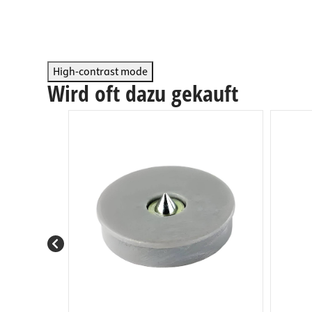
Arbeits
Steckdo
Fachbod
Mülleim
Schubl
High-contrast mode
Wird oft dazu gekauft