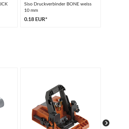
LICK
Siso Druckverbinder BONE weiss
Högert Hei
10 mm
mm
0.18 EUR*
11.70 EU