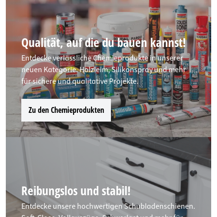
Qualität, auf die du bauen kannst!
Entdecke verlässliche Chemieprodukte in unserer
neuen Kategorie. Holzleim, Silikonspray und mehr
für sichere und qualitative Projekte.
Zu den Chemieprodukten
Reibungslos und stabil!
Entdecke unsere hochwertigen Schubladenschienen.