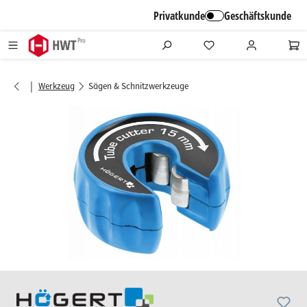
alt springen
Privatkunde
Geschäftskunde
|
Werkzeug
Sägen & Schnitzwerkzeuge
Bildergalerie überspringen