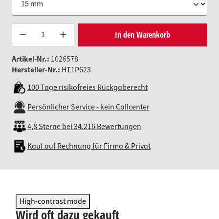
Produkt Anzahl: Gib den gewünsc
In den Warenkorb
Artikel-Nr.:
1026578
Hersteller-Nr.:
HT1P623
100 Tage risikofreies Rückgaberecht
Persönlicher Service - kein Callcenter
4,8 Sterne bei 34.216 Bewertungen
Kauf auf Rechnung für Firma & Privat
High-contrast mode
Wird oft dazu gekauft