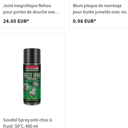
 pour plans de travail
 prises
Joint magnétique Rehau
Blum plaque de montage
de tablettes
es
pour portes de douche avec
pour butée jumelée avec vis
entrée d'angle et épaisseur
européennes
24.05 EUR*
0.98 EUR*
de verre 6 - 8 mm, 90° 2000
mm
Soudal Spray anti-choc à
froid -50°C, 400 ml