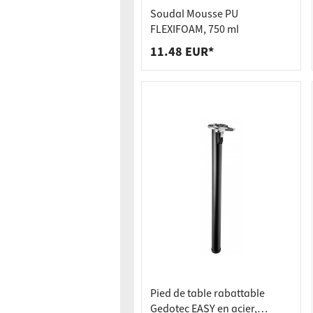
Raccords
Bâtis de
Soudal Mousse PU
Taquets 
Poubell
FLEXIFOAM, 750 ml
11.48 EUR*
Tiroirs
Pied de table rabattable
Gedotec EASY en acier,