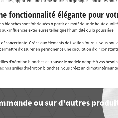
nt à elles, apportent une forme douce et organique – parfaites p
une fonctionnalité élégante pour vot
ation blanches sont fabriquées à partir de matériaux de haute qualit
s aux influences extérieures telles que l’humidité ou la poussière.
 déconcertante. Grâce aux éléments de fixation fournis, vous pouvez
s permettre d’assurer en permanence une circulation d’air constant
les d’aération blanches et trouvez le modèle adapté à vos besoins.
ec nos grilles d’aération blanches, vous créez un climat intérieur 
commande ou sur d'autres produit