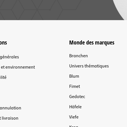
ons
Monde des marques
Branchen
 générales
Univers thématiques
n et environnement
Blum
lité
Fimet
Gedotec
Häfele
'annulation
Viefe
 livraison