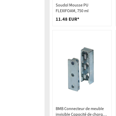
Raccords
Bâtis de
Soudal Mousse PU
Taquets 
Poubell
FLEXIFOAM, 750 ml
11.48 EUR*
Tiroirs
BMB Connecteur de meuble
invisible Capacité de charge