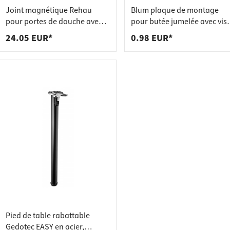
 pour plans de travail
 prises
Joint magnétique Rehau
Blum plaque de montage
de tablettes
es
pour portes de douche avec
pour butée jumelée avec vis
entrée d'angle et épaisseur
européennes
24.05 EUR*
0.98 EUR*
de verre 6 - 8 mm, 90° 2000
mm
Pied de table rabattable
Gedotec EASY en acier,