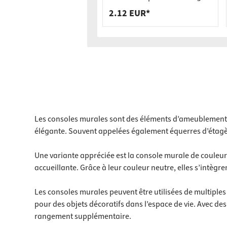
jusqu'à 250 kg Connecteur
2.12 EUR*
d'accrochage SOLID MF
Les consoles murales sont des éléments d’ameublement p
élégante. Souvent appelées également équerres d’étagère
Une variante appréciée est la console murale de couleur
accueillante. Grâce à leur couleur neutre, elles s’intèg
Les consoles murales peuvent être utilisées de multipl
pour des objets décoratifs dans l’espace de vie. Avec de
rangement supplémentaire.