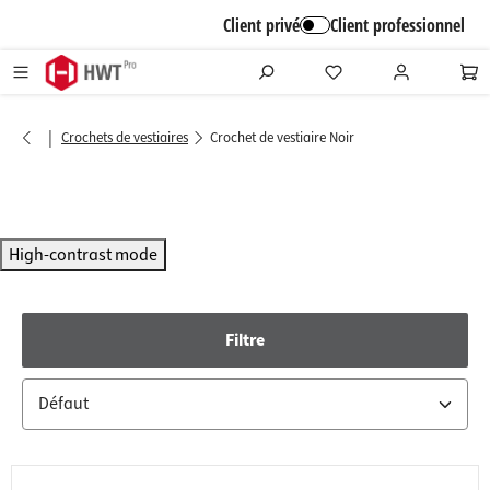
alt springen
Client privé
Client professionnel
|
Crochets de vestiaires
Crochet de vestiaire Noir
High-contrast mode
Filtre