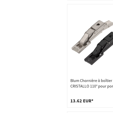
Blum Charnière à boîtier
CRISTALLO 110° pour por
verre et à miroir, avec f
automatique - nickelé
13.62 EUR*