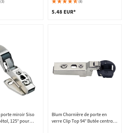
pour portes en
intérieure pour portes en verre -
(3)
(8)
00
75T4300
5.48 EUR*
porte miroir Siso
Blum Charnière de porte en
tal, 125° pour
verre Clip Top 94° Butée centrale
verre de 3 à 6 mm 8
pour portes en verre - 75T4200