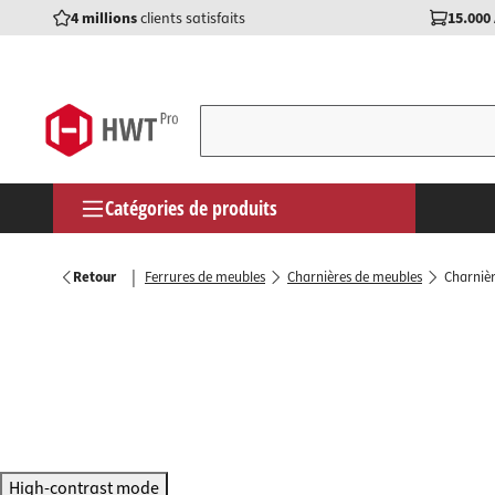
4 millions
clients satisfaits
15.000
springen
Zur Hauptnavigation springen
Catégories de produits
Poignée
Poignées
Ferrure
Console
Bois de 
Aliment
Aides a
Colles à
Vis
Casques 
Ferrures de meubles
|
Retour
Ferrures de meubles
Charnières de meubles
Charnièr
Charniè
Joints d
Extensi
Crochets
Connect
Interrup
Consom
Nettoyan
Manchon
Gants d
Quincaillerie de porte
Glissière
Profilés
Réglage
Console
Crochet
Lampes 
Pinces &
Colles e
Capuch
Lunettes
Équipement d'armoire & de cuisine
Serrures
Accessoi
Grilles 
Supports
Sabots 
Rampes
Equipem
Mousse
Cheville
Genouil
balcon
Équipement d'étagères et de vestiaires
Ferrures
Elévateu
Taquets
Connect
Bandes 
Outils d
Bandes 
Tiges fi
Boutons
Construction en bois & technique de
Fermetu
Aménage
Rangeme
Equipem
Lampes 
Perceuse
Écrous e
stockage
Ferrures
High-contrast mode