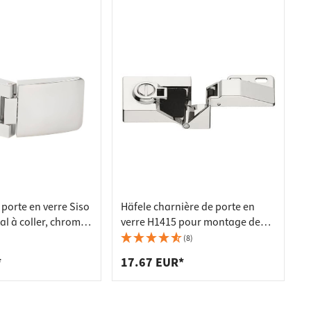
porte en verre Siso
Häfele charnière de porte en
l à coller, chrome
verre H1415 pour montage de
porte sans perçage de verre
(8)
butée d'angle, chromé poli
*
17.67 EUR*