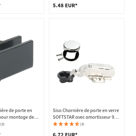
*
5.48 EUR*
ière de porte en
Siso Charnière de porte en verre
pour montage de
SOFTSTAR avec amortisseur 95°,
erçage de verre
butée d'angle
(3)
(3)
4 mm
*
6.72 EUR*