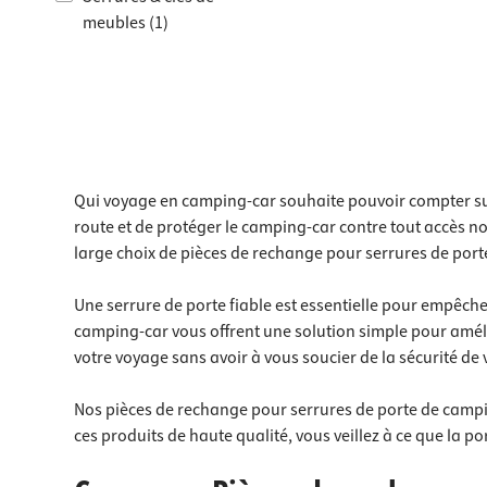
Raccords
Bâtis de
meubles (1)
Taquets 
Poubell
Serrures à pression (1)
Tiroirs
Qui voyage en camping-car souhaite pouvoir compter sur 
route et de protéger le camping-car contre tout accès non
large choix de pièces de rechange pour serrures de port
Une serrure de porte fiable est essentielle pour empêche
camping-car vous offrent une solution simple pour améli
votre voyage sans avoir à vous soucier de la sécurité de 
Nos pièces de rechange pour serrures de porte de campin
ces produits de haute qualité, vous veillez à ce que la p