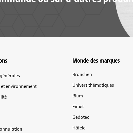
ons
Monde des marques
Branchen
 générales
Univers thématiques
n et environnement
Blum
lité
Fimet
Gedotec
Häfele
'annulation