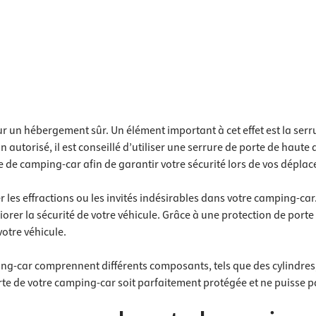
 pour plans de travail
 prises
de tablettes
es
un hébergement sûr. Un élément important à cet effet est la serrur
 autorisé, il est conseillé d’utiliser une serrure de porte de haute
e de camping-car afin de garantir votre sécurité lors de vos dépla
r les effractions ou les invités indésirables dans votre camping-ca
orer la sécurité de votre véhicule. Grâce à une protection de port
votre véhicule.
g-car comprennent différents composants, tels que des cylindres, d
orte de votre camping-car soit parfaitement protégée et ne puisse p