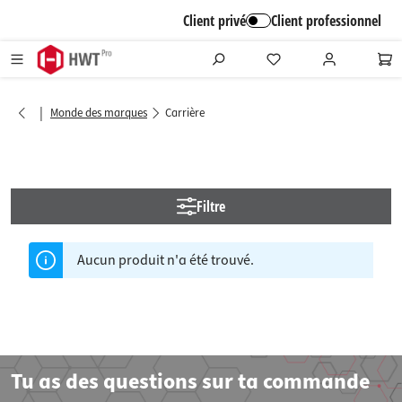
alt springen
Client privé
Client professionnel
|
Monde des marques
Carrière
Filtre
Aucun produit n'a été trouvé.
Tu as des questions sur ta commande