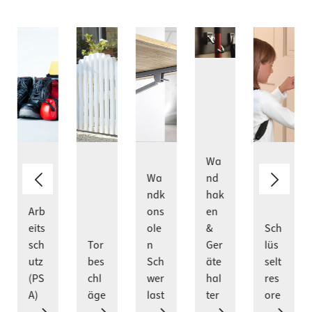
Wa
Wa
nd
ndk
hak
Arb
ons
en
eits
ole
&
Sch
sch
Tor
n
Ger
lüs
utz
bes
Sch
äte
selt
(PS
chl
wer
hal
res
A)
äge
last
ter
ore