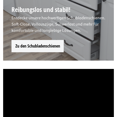
Reibungslos und stabil!
Entdecke unsere hochwertigen Schubladenschienen.
Soft-Close, Vollauszüge, Schwerlast und mehr für
komfortable und langlebige Lösungen.
Zu den Schubladenschienen