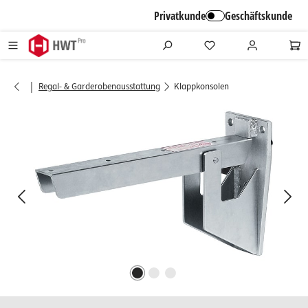
alt springen
Privatkunde
Geschäftskunde
|
Regal- & Garderobenausstattung
Klappkonsolen
Bildergalerie überspringen