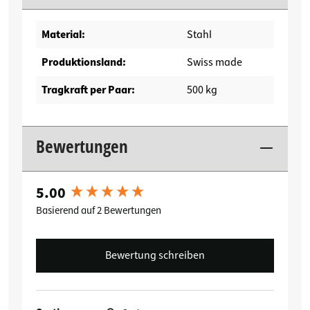
Material:
Stahl
Produktionsland:
Swiss made
Tragkraft per Paar:
500 kg
Bewertungen
5.00
New content loaded
Basierend auf 2 Bewertungen
Bewertung schreiben
Suchen: