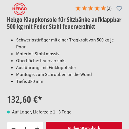
(2)
Hebgo Klappkonsole für Sitzbänke aufklappbar
500 kg mit Feder Stahl feuerverzinkt
Schwerlastträger mit einer Tragkraft von 500 kg je
Paar
Material: Stahl massiv
Oberfläche: feuerverzinkt
Ausführung: mit Einklappfeder
Montage: zum Schrauben an die Wand
Tiefe: 380 mm
132,60 €*
Auf Lager, Lieferzeit: 1 - 3 Tage
Produkt Anzahl: Gib den gewünsc
In den Warenkorb