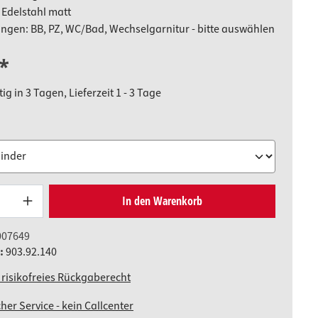
 Edelstahl matt
ngen: BB, PZ, WC/Bad, Wechselgarnitur - bitte auswählen
*
g in 3 Tagen, Lieferzeit 1 - 3 Tage
uswählen
Produkt Anzahl: Gib den gewünschten W
In den Warenkorb
007649
.:
903.92.140
 risikofreies Rückgaberecht
her Service - kein Callcenter