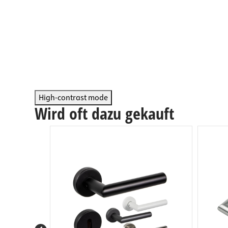
Arbeits
Steckdo
Fachbod
Mülleim
Schubl
High-contrast mode
Wird oft dazu gekauft