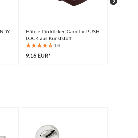
ENDY
Häfele Türdrücker-Garnitur PUSH-
Häfele Bod
LOCK aus Kunststoff
Türstoppe
(14)
9.16 EUR*
9.16 EUR