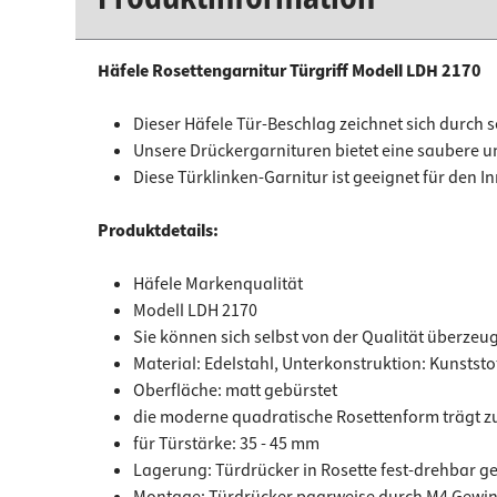
Häfele Rosettengarnitur Türgriff Modell LDH 2170
Dieser Häfele Tür-Beschlag zeichnet sich durch 
Unsere Drückergarnituren bietet eine saubere u
Diese Türklinken-Garnitur ist geeignet für den 
Produktdetails:
Häfele Markenqualität
Modell LDH 2170
Sie können sich selbst von der Qualität überzeug
Material: Edelstahl, Unterkonstruktion: Kunststo
Oberfläche: matt gebürstet
die moderne quadratische Rosettenform trägt z
für Türstärke: 35 - 45 mm
Lagerung: Türdrücker in Rosette fest-drehbar g
Montage: Türdrücker paarweise durch M4 Gewi