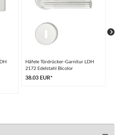
LDH
Häfele Türdrücker-Garnitur LDH
Häfele Tü
2172 Edelstahl Bicolor
2176 Edels
38.03 EUR*
34.18 EU