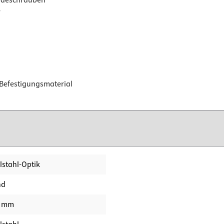
r
& Befestigungsmaterial
lstahl-Optik
nd
0 mm