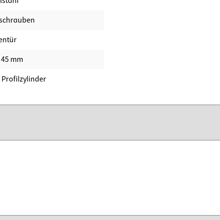
lstahl
schrauben
entür
- 45 mm
- Profilzylinder