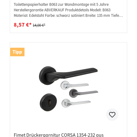
Toilettenpapierhalter B063 zur Wandmontage mit 5 Jahre
Herstellergarantie ABVERKAUF Produktdetails Modell: B063
Material: Edelstahl Farbe: schwarz satiniert Breite: 135 mm Tiefe:
30 mm Höhe: 95 mm Montage zur Wandmontage
8,57 €*
14,00 €*
Befestigungsmaterial im Lieferumfang inkludiert Ausführung
hochwertiger Edelstahl umweltfreundlich und elegant beschichtet
Mengeneinheit per 1 Stück Toilettenpapierhalter
Tipp
Fimet Drückergarnitur CORSA 1354-232 aus