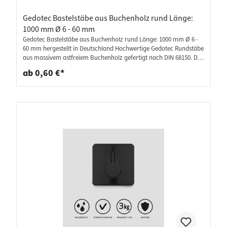
Gedotec Bastelstäbe aus Buchenholz rund Länge:
1000 mm Ø 6 - 60 mm
Gedotec Bastelstäbe aus Buchenholz rund Länge: 1000 mm Ø 6 -
60 mm hergestellt in Deutschland Hochwertige Gedotec Rundstäbe
aus massivem astfreiem Buchenholz gefertigt nach DIN 68150. Die
Dübelstangen sind unbehandelt, fein geschliffen und 1000 mm
ab 0,60 €*
lang. Unsere Holzstäbe eignen sich perfekt zum Möbel selber
Bauen, zum Basteln, Grillen oder Dekorieren. Besonders stabil und
bruchfest durch lange, sorgfältige Trocknung (Holzfeuchte: ca. 8 -
10 %. Die unbehandelte feingeschliffene Oberfläche kann lackiert,
gebeizt und geölt werden. Profi-Rundhölzer mit vielfältigen
Anwendungsbereichen als Holzdübel, als Bastelstäbe, als
Sprossenwand oder Klettergerüst. Lieferumfang: 1 Stück -
Buchenrundstab Premium Markenqualität - MADE IN AUSTRIA