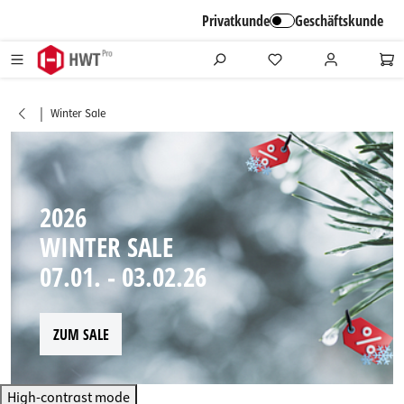
alt springen
Privatkunde
Geschäftskunde
|
Winter Sale
2026
WINTER SALE
07.01. - 03.02.26
ZUM SALE
High-contrast mode