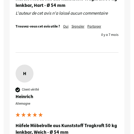
lenkbar, Hart - Ø 54 mm
L'auteur de cet avis n'a laissé aucun commentaire
Trouvez-vous cet avis utile ?
Oui
Signaler
Partager
il y a 7 mois
H
Client vérifié
Heinrich
Allemagne
Häfele Möbelrolle aus Kunststoff Tragkraft 50 kg
lenkbar, Weich - Ø 54 mm