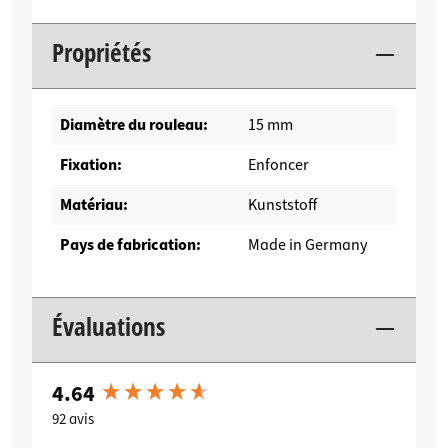
Propriétés
Diamètre du rouleau:
15 mm
Fixation:
Enfoncer
Matériau:
Kunststoff
Pays de fabrication:
Made in Germany
Évaluations
4.64
New content loaded
92 avis