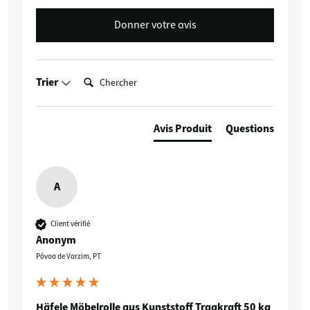
Donner votre avis
Chercher:
Trier
Avis Produit
Questions
A
Client vérifié
Anonym
Póvoa de Varzim, PT
Häfele Möbelrolle aus Kunststoff Tragkraft 50 kg