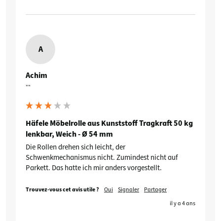
A
Achim
""
Häfele Möbelrolle aus Kunststoff Tragkraft 50 kg
lenkbar, Weich - Ø 54 mm
Die Rollen drehen sich leicht, der 
Schwenkmechanismus nicht. Zumindest nicht auf 
Parkett. Das hatte ich mir anders vorgestellt.
Trouvez-vous cet avis utile ?
Oui
Signaler
Partager
il y a 4 ans