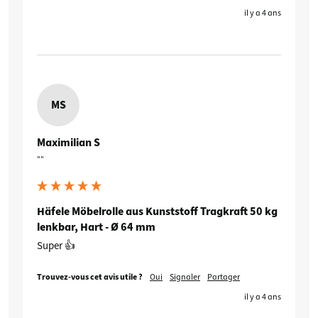
il y a 4 ans
MS
Maximilian S
""
Häfele Möbelrolle aus Kunststoff Tragkraft 50 kg
lenkbar, Hart - Ø 64 mm
Super 👍
Trouvez-vous cet avis utile ?
Oui
Signaler
Partager
il y a 4 ans