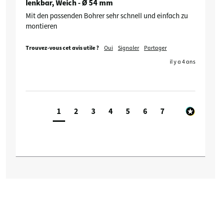
lenkbar, Weich - Ø 54 mm
Mit den passenden Bohrer sehr schnell und einfach zu 
montieren
Trouvez-vous cet avis utile ?
Oui
Signaler
Partager
il y a 4 ans
1
2
3
4
5
6
7