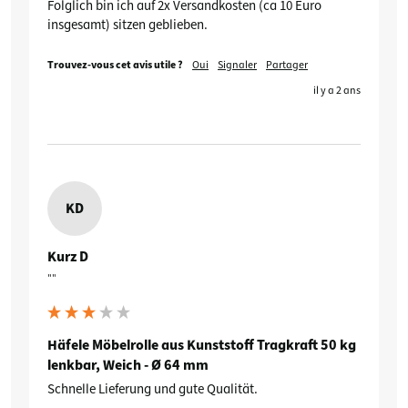
Folglich bin ich auf 2x Versandkosten (ca 10 Euro 
insgesamt) sitzen geblieben.
Trouvez-vous cet avis utile ?
Oui
Signaler
Partager
il y a 2 ans
KD
Kurz D
""
Häfele Möbelrolle aus Kunststoff Tragkraft 50 kg
lenkbar, Weich - Ø 64 mm
Schnelle Lieferung und gute Qualität.