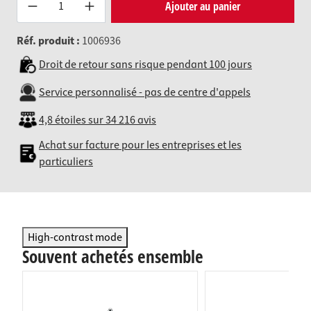
Produkt Anzahl: Gib den gewünsc
Ajouter au panier
Réf. produit :
1006936
Droit de retour sans risque pendant 100 jours
Service personnalisé - pas de centre d'appels
4,8 étoiles sur 34 216 avis
Achat sur facture pour les entreprises et les
particuliers
High-contrast mode
Souvent achetés ensemble