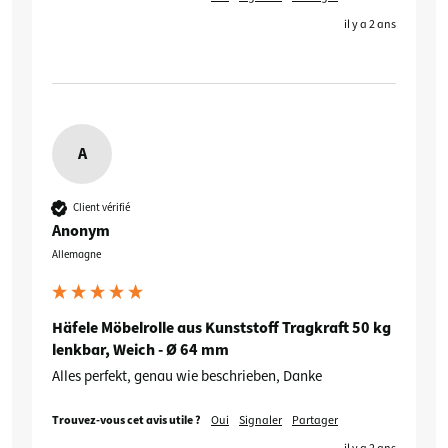
il y a 2 ans
A
Client vérifié
Anonym
Allemagne
Häfele Möbelrolle aus Kunststoff Tragkraft 50 kg
lenkbar, Weich - Ø 64 mm
Alles perfekt, genau wie beschrieben, Danke 
Trouvez-vous cet avis utile ?
Oui
Signaler
Partager