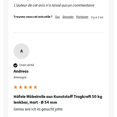
L'auteur de cet avis n'a laissé aucun commentaire
Trouvez-vous cet avis utile ?
Oui
Signaler
Partager
il y a 1 an
A
Client vérifié
Andreas
Allemagne
Häfele Möbelrolle aus Kunststoff Tragkraft 50 kg
lenkbar, Hart - Ø 54 mm
Genau wie ich es gesucht jatte