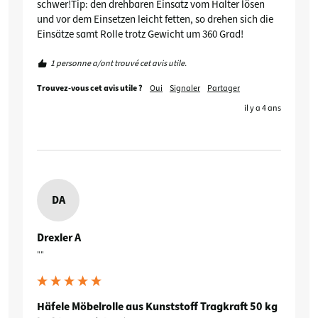
schwer!Tip: den drehbaren Einsatz vom Halter lösen 
und vor dem Einsetzen leicht fetten, so drehen sich die 
Einsätze samt Rolle trotz Gewicht um 360 Grad!
1 personne a/ont trouvé cet avis utile.
Trouvez-vous cet avis utile ?
Oui
Signaler
Partager
il y a 4 ans
DA
Drexler A
""
Häfele Möbelrolle aus Kunststoff Tragkraft 50 kg