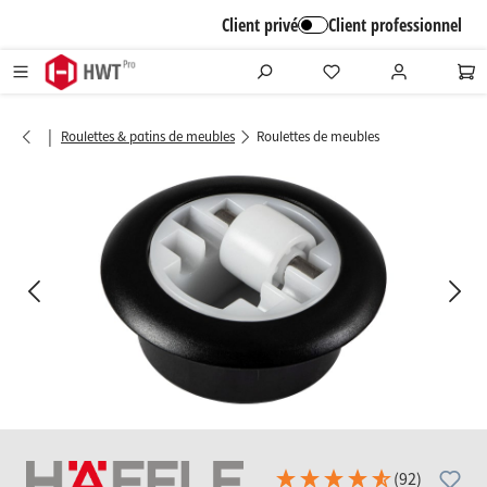
alt springen
Client privé
Client professionnel
|
Roulettes & patins de meubles
Roulettes de meubles
Bildergalerie überspringen
(92)