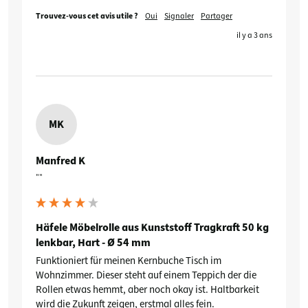
Trouvez-vous cet avis utile ?
Oui
Signaler
Partager
il y a 3 ans
MK
Manfred K
""
Häfele Möbelrolle aus Kunststoff Tragkraft 50 kg
lenkbar, Hart - Ø 54 mm
Funktioniert für meinen Kernbuche Tisch im 
Wohnzimmer. Dieser steht auf einem Teppich der die 
Rollen etwas hemmt, aber noch okay ist. Haltbarkeit 
wird die Zukunft zeigen, erstmal alles fein.