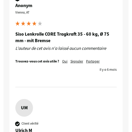
Anonym
Vienna, AT
Siso Lenkrolle CORE Tragkraft 35 - 60 kg, Ø 75
mm - mit Bremse
L'auteur de cet avis n'a laissé aucun commentaire
Trouvez-vous cet avis utile ?
Oui
Signaler
Partager
il y a 6 mois
UM
Client vérifié
Ulrich M