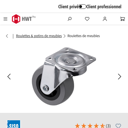
alt springen
Client privé
Client professionnel
|
Roulettes & patins de meubles
Roulettes de meubles
Bildergalerie überspringen
(3)