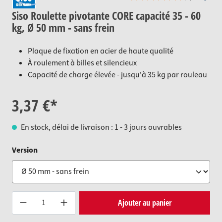
Siso Roulette pivotante CORE capacité 35 - 60
kg, Ø 50 mm - sans frein
Plaque de fixation en acier de haute qualité
À roulement à billes et silencieux
Capacité de charge élevée - jusqu'à 35 kg par rouleau
3,37 €*
En stock, délai de livraison : 1 - 3 jours ouvrables
auswählen
Version
Produkt Anzahl: Gib den gewünsc
Ajouter au panier