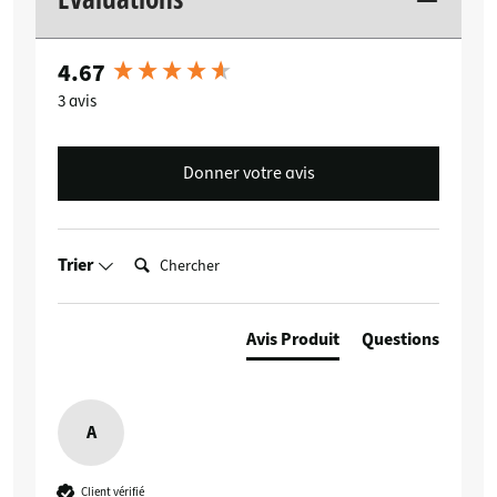
4.67
New content loaded
3 avis
Donner votre avis
Chercher:
Trier
Avis Produit
Questions
A
Client vérifié