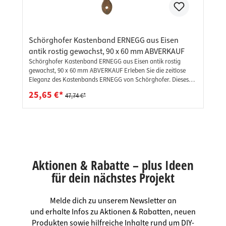
Schörghofer Kastenband ERNEGG aus Eisen
antik rostig gewachst, 90 x 60 mm ABVERKAUF
Schörghofer Kastenband ERNEGG aus Eisen antik rostig
gewachst, 90 x 60 mm ABVERKAUF Erleben Sie die zeitlose
Eleganz des Kastenbands ERNEGG von Schörghofer. Dieses
exquisite Türband ist aus massivem Eisen handgeschmiedet
25,65 €*
47,74 €*
und besticht durch seine gerostete, gewachste Oberfläche.
Jedes Kastenband wird mit höchster Sorgfalt und Präzision
handbearbeitet, was jedem Stück seinen einzigartigen
Charakter verleiht. Durch die traditionelle Handwerkskunst
kann es zu leichten Farbabweichungen kommen, die das
authentische Erscheinungsbild und die Individualität jedes
Bands unterstreichen. ERNEGG verbindet robuste
Aktionen & Rabatte – plus Ideen
Funktionalität mit ästhetischer Raffinesse und ist die perfekte
Ergänzung für Türen, die eine besondere Note verdienen.
für dein nächstes Projekt
Maße: Bandhöhe: 90 mm - Breite: 60 mm Lieferumfang: 1
Stück - Kastenband Schörghofer Premium Markenqualität -
MADE IN AUSTRIA
Melde dich zu unserem Newsletter an
und erhalte Infos zu Aktionen & Rabatten, neuen
Produkten sowie hilfreiche Inhalte rund um DIY-